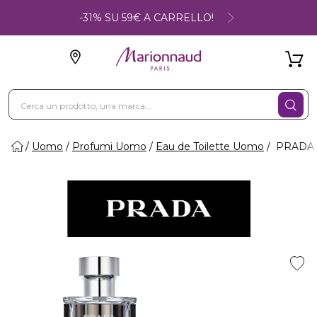
-31% SU 59€ A CARRELLO!
Uomo
Profumi Uomo
Eau de Toilette Uomo
PRADA 