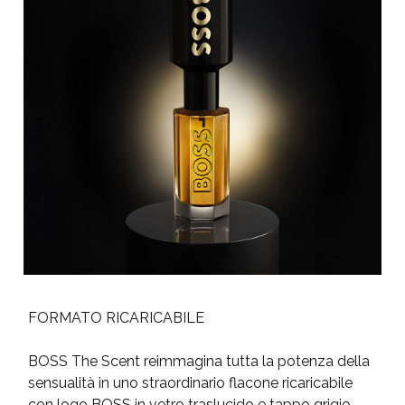
FORMATO RICARICABILE
BOSS The Scent reimmagina tutta la potenza della
sensualità in uno straordinario flacone ricaricabile
con logo BOSS in vetro traslucido e tappo grigio