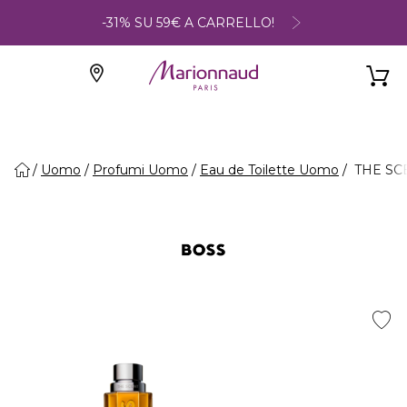
-31% SU 59€ A CARRELLO!
Uomo
Profumi Uomo
Eau de Toilette Uomo
THE SCE