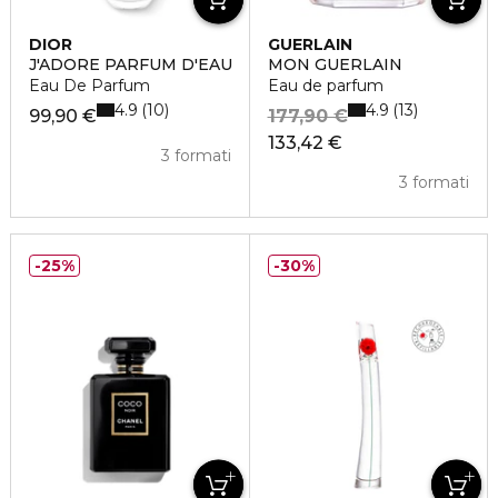
DIOR
GUERLAIN
J'ADORE PARFUM D'EAU
MON GUERLAIN
Eau De Parfum
Eau de parfum
4.9
4.9
10
13
99,90 €
177,90 €
133,42 €
3 formati
3 formati
25%
30%