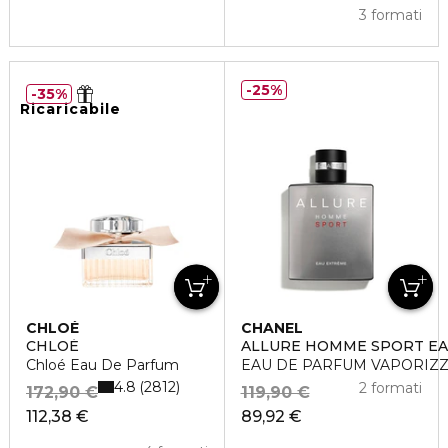
3 formati
25%
35%
Ricaricabile
CHLOÉ
CHANEL
CHLOÉ
ALLURE HOMME SPORT EA
Chloé Eau De Parfum
EAU DE PARFUM VAPORIZ
4.8
2812
2 formati
172,90 €
119,90 €
112,38 €
89,92 €