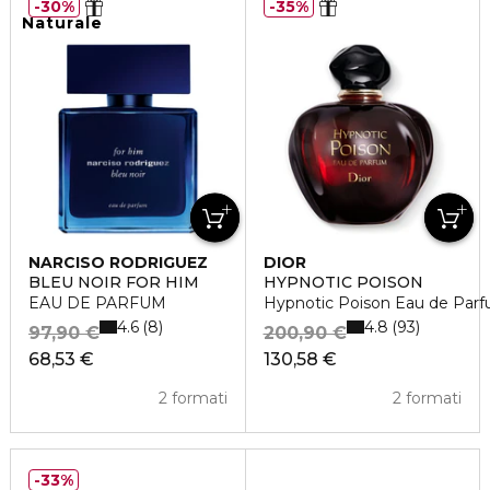
30%
35%
Naturale
NARCISO RODRIGUEZ
DIOR
BLEU NOIR FOR HIM
HYPNOTIC POISON
EAU DE PARFUM
Hypnotic Poison Eau de Par
4.6
4.8
8
93
97,90 €
200,90 €
68,53 €
130,58 €
2 formati
2 formati
33%