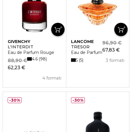
GIVENCHY
LANCÔME
96,90 €
L'INTERDIT
TRÉSOR
67,83 €
Eau de Parfum Rouge
Eau de Parfum
4.6
98
5
5
88,90 €
3 formati
62,23 €
4 formati
30%
30%