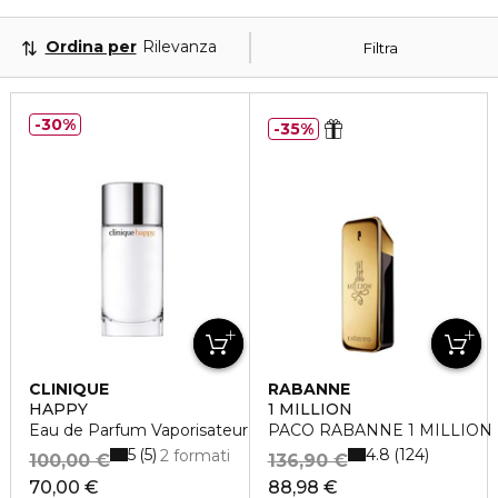
Ordina per
Rilevanza
Filtra
30%
35%
CLINIQUE
RABANNE
HAPPY
1 MILLION
Eau de Parfum Vaporisateur
PACO RABANNE 1 MILLION Ea
5
4.8
5
124
2 formati
100,00 €
136,90 €
70,00 €
88,98 €