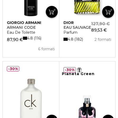
GIORGIO ARMANI
DIOR
127,90 €
ARMANI CODE
EAU SAUVAGE
89,53 €
Eau De Toilette
Parfum
4.8
116
4.8
182
87,90 €
2 formati
6 formati
30%
30%
Pianeta Green