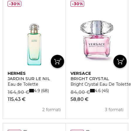
30%
30%
HERMÈS
VERSACE
JARDIN SUR LE NIL
BRIGHT CRYSTAL
Eau de Toilette
Bright Crystal Eau De Toilett
4.9
4.6
68
45
164,90 €
84,00 €
115,43 €
58,80 €
2 formati
3 formati