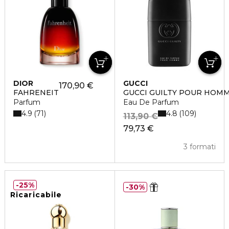
DIOR
GUCCI
170,90 €
FAHRENEIT
GUCCI GUILTY POUR HOM
Parfum
Eau De Parfum
4.9
4.8
71
109
113,90 €
79,73 €
3 formati
25%
30%
Ricaricabile