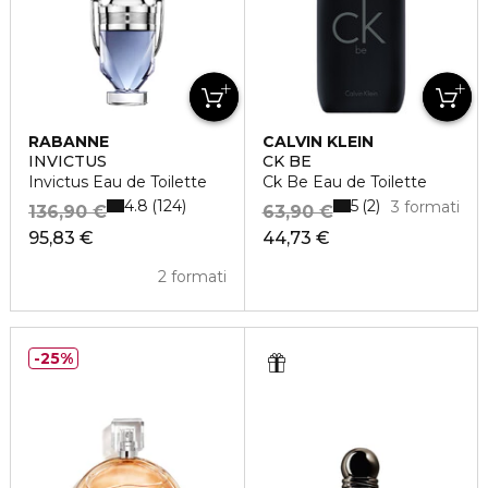
RABANNE
CALVIN KLEIN
INVICTUS
CK BE
Invictus Eau de Toilette
Ck Be Eau de Toilette
4.8
5
124
2
3 formati
136,90 €
63,90 €
95,83 €
44,73 €
2 formati
25%