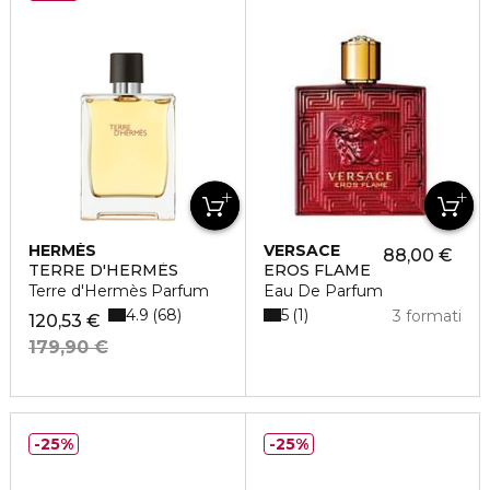
HERMÈS
VERSACE
88,00 €
TERRE D'HERMÈS
EROS FLAME
Terre d'Hermès Parfum
Eau De Parfum
4.9
5
68
1
3 formati
120,53 €
179,90 €
25%
25%