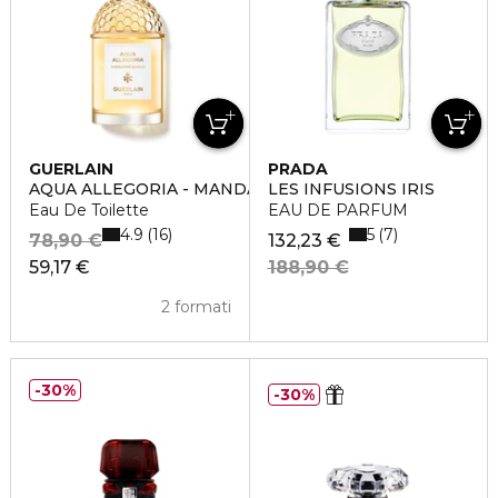
GUERLAIN
PRADA
AQUA ALLEGORIA - MANDARINE BASILIC
LES INFUSIONS IRIS
Eau De Toilette
EAU DE PARFUM
4.9
5
16
7
78,90 €
132,23 €
59,17 €
188,90 €
2 formati
30%
30%