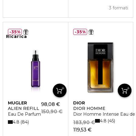
3 formati
35%
35%
Ricarica
MUGLER
DIOR
98,08 €
ALIEN REFILL
DIOR HOMME
150,90 €
Eau De Parfum
Dior Homme Intense Eau de
4.8
45
4.8
84
183,90 €
119,53 €