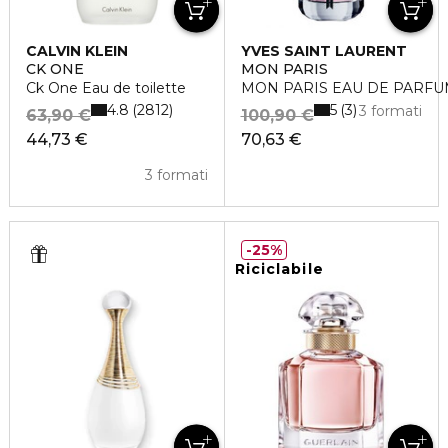
CALVIN KLEIN
YVES SAINT LAURENT
CK ONE
MON PARIS
Ck One Eau de toilette
MON PARIS EAU DE PARF
4.8
5
2812
3
3 formati
63,90 €
100,90 €
44,73 €
70,63 €
3 formati
25%
Riciclabile