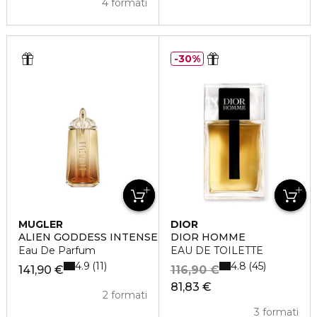
4 formati
30%
MUGLER
DIOR
ALIEN GODDESS INTENSE
DIOR HOMME
Eau De Parfum
EAU DE TOILETTE
4.9
4.8
11
45
141,90 €
116,90 €
81,83 €
2 formati
3 formati