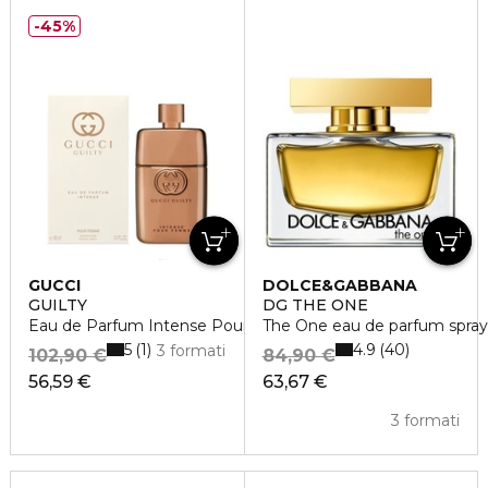
45%
GUCCI
DOLCE&GABBANA
GUILTY
DG THE ONE
Eau de Parfum Intense Pour Femme
The One eau de parfum spray
5
4.9
1
40
3 formati
102,90 €
84,90 €
56,59 €
63,67 €
3 formati