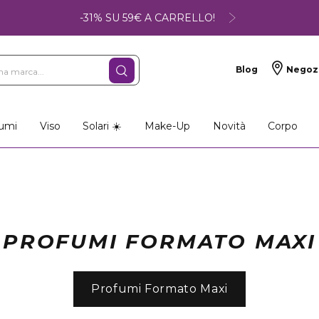
-31% SU 59€ A CARRELLO!
Blog
Negoz
umi
Viso
Solari ☀️
Make-Up
Novità
Corpo
PROFUMI FORMATO MAXI
Profumi Formato Maxi