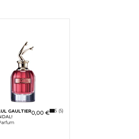
5
5
AUL GAULTIER
0,00 €
NDAL!
Parfum