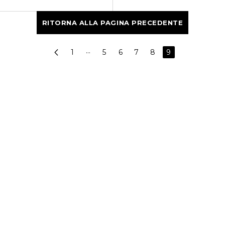
RITORNA ALLA PAGINA PRECEDENTE
1
···
5
6
7
8
9