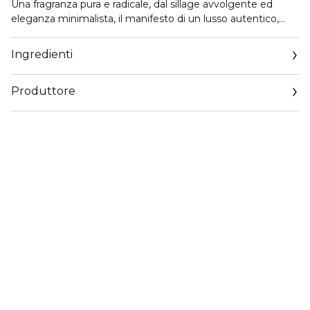
Una fragranza pura e radicale, dal sillage avvolgente ed
eleganza minimalista, il manifesto di un lusso autentico,
mai ostentato.
Ingredienti
Produttore
Email
https://www.dior.com/it_it/beauty/contact-parfum