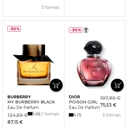
3 formati
30%
30%
BURBERRY
DIOR
107,90 €
MY BURBERRY BLACK
POISON GIRL
75,53 €
Eau De Parfum
Eau De Parfum
5
4
2 formati
4
1
124,50 €
3 formati
87,15 €