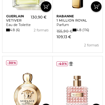
GUERLAIN
RABANNE
130,90 €
VÉTIVER
1 MILLION ROYAL
Eau de Toilette
Parfum
4.8
4.8
6
116
2 formati
155,90 €
109,13 €
2 formati
30%
40%