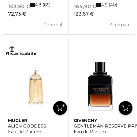
4.8
4.9
85
40
103,90 €
164,90 €
72,73 €
123,67 €
2 formati
3 formati
Ricaricabile
MUGLER
GIVENCHY
ALIEN GODDESS
GENTLEMAN RESERVE PRI
Eau De Parfum
Eau de Parfum