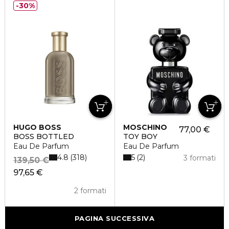
30%
HUGO BOSS
MOSCHINO
77,00 €
BOSS BOTTLED
TOY BOY
Eau De Parfum
Eau De Parfum
4.8
5
318
2
3 formati
139,50 €
97,65 €
2 formati
PAGINA SUCCESSIVA