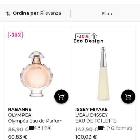
Ordina per
Rilevanza
Filtra
30%
30%
Eco Design
RABANNE
ISSEY MIYAKE
OLYMPÉA
L'EAU D'ISSEY
Olympéa Eau de Parfum
EAU DE TOILETTE
4.8
5
124
7
2 formati
86,90 €
142,90 €
60,83 €
100,03 €