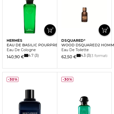
HERMÈS
DSQUARED²
EAU DE BASILIC POURPRE
WOOD DSQUARED2 HOMM
Eau De Cologne
Eau De Toilette
4.7
4.3
3
3
3 formati
140,90 €
62,50 €
30%
30%