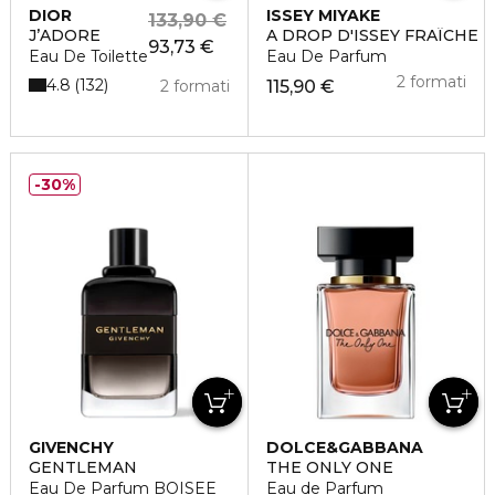
DIOR
ISSEY MIYAKE
133,90 €
J’ADORE
A DROP D'ISSEY FRAÎCHE
93,73 €
Eau De Toilette
Eau De Parfum
2 formati
4.8
132
2 formati
115,90 €
30%
GIVENCHY
DOLCE&GABBANA
GENTLEMAN
THE ONLY ONE
Eau De Parfum BOISEE
Eau de Parfum