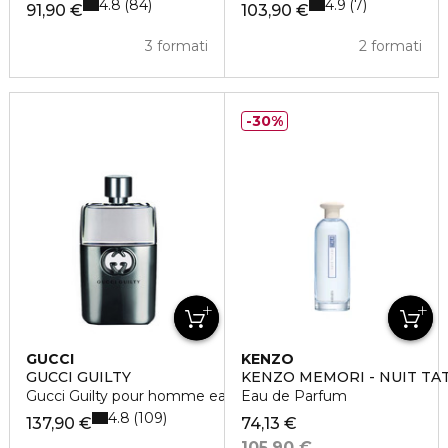
4.8
4.9
84
7
91,90 €
103,90 €
3 formati
2 formati
30%
GUCCI
KENZO
GUCCI GUILTY
KENZO MEMORI - NUIT TA
Gucci Guilty pour homme eau de toilette
Eau de Parfum
4.8
109
137,90 €
74,13 €
105,90 €