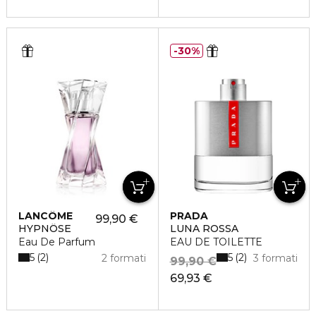
30%
LANCÔME
PRADA
99,90 €
HYPNÔSE
LUNA ROSSA
Eau De Parfum
EAU DE TOILETTE
5
5
2
2
2 formati
3 formati
99,90 €
69,93 €