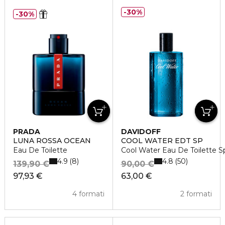
30%
30%
PRADA
DAVIDOFF
LUNA ROSSA OCEAN
COOL WATER EDT SP
Eau De Toilette
Cool Water Eau De Toilette S
4.9
4.8
8
50
139,90 €
90,00 €
97,93 €
63,00 €
4 formati
2 formati