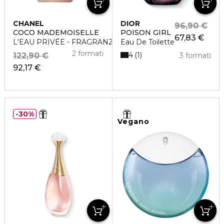
CHANEL
DIOR
96,90 €
COCO MADEMOISELLE
POISON GIRL
67,83 €
L'EAU PRIVÉE - FRAGRANZA PER LA NOTTE
Eau De Toilette
2 formati
4
1
122,90 €
3 formati
92,17 €
30%
Vegano