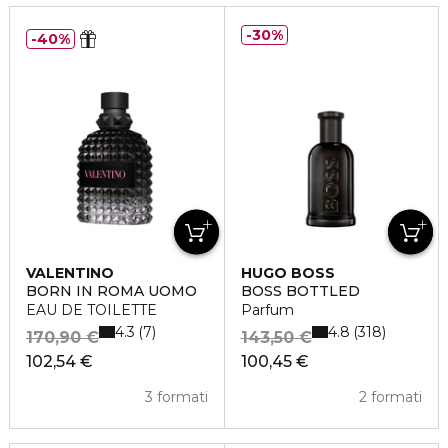
30%
40%
VALENTINO
HUGO BOSS
BORN IN ROMA UOMO
BOSS BOTTLED
EAU DE TOILETTE
Parfum
4.3
4.8
7
318
170,90 €
143,50 €
102,54 €
100,45 €
3 formati
2 formati