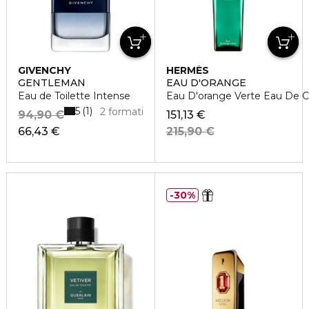
GIVENCHY
HERMÈS
GENTLEMAN
EAU D'ORANGE
Eau de Toilette Intense
Eau D'orange Verte Eau De C
5
1
2 formati
94,90 €
151,13 €
66,43 €
215,90 €
30%