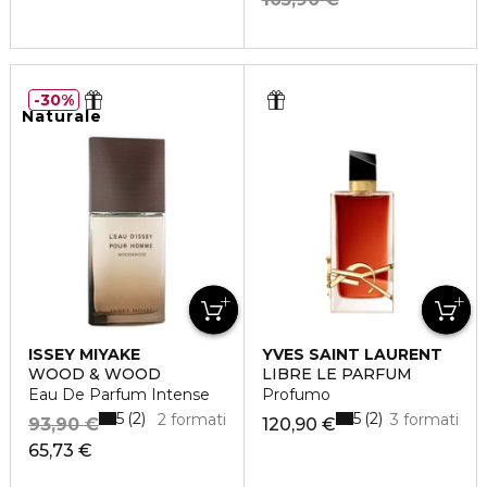
30%
Naturale
ISSEY MIYAKE
YVES SAINT LAURENT
WOOD & WOOD
LIBRE LE PARFUM
Eau De Parfum Intense
Profumo
5
5
2
2
2 formati
3 formati
93,90 €
120,90 €
65,73 €