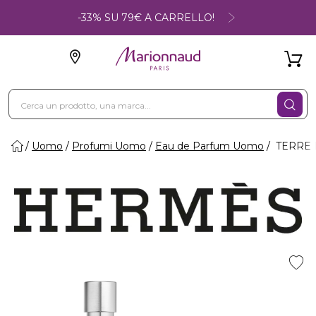
-33% SU 79€ A CARRELLO!
Uomo
Profumi Uomo
Eau de Parfum Uomo
TERRE D