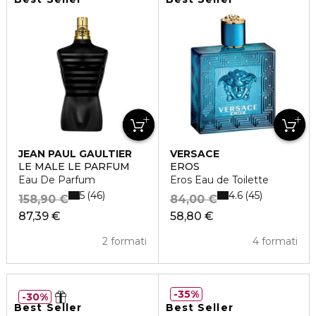
JEAN PAUL GAULTIER
VERSACE
LE MALE LE PARFUM
EROS
Eau De Parfum
Eros Eau de Toilette
5
4.6
46
45
158,90 €
84,00 €
87,39 €
58,80 €
2 formati
4 formati
35%
30%
Best Seller
Best Seller