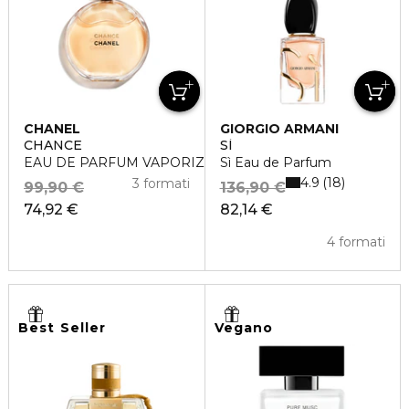
CHANEL
GIORGIO ARMANI
CHANCE
SÌ
EAU DE PARFUM VAPORIZZATORE
Sì Eau de Parfum
4.9
18
3 formati
99,90 €
136,90 €
74,92 €
82,14 €
4 formati
Best Seller
Vegano