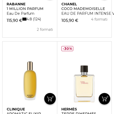
RABANNE
CHANEL
1 MILLION PARFUM
COCO MADEMOISELLE
Eau De Parfum
EAU DE PARFUM INTENSE 
4.8
124
4 formati
115,90 €
105,90 €
2 formati
30%
CLINIQUE
HERMÈS
AROMATIC ELIXIR
TERRE D'HERMÈS