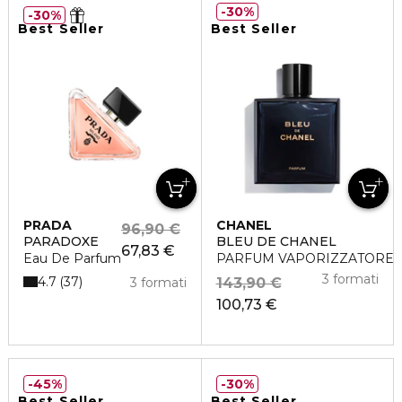
30%
30%
Best Seller
Best Seller
PRADA
CHANEL
96,90 €
PARADOXE
BLEU DE CHANEL
67,83 €
Eau De Parfum
PARFUM VAPORIZZATORE
3 formati
4.7
37
3 formati
143,90 €
100,73 €
45%
30%
Best Seller
Best Seller