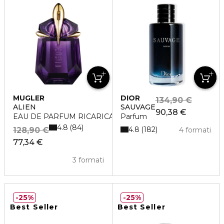
MUGLER
DIOR
134,90 €
ALIEN
SAUVAGE
90,38 €
EAU DE PARFUM RICARICABILE
Parfum
4.8
84
4.8
182
128,90 €
4 formati
77,34 €
3 formati
25%
25%
Best Seller
Best Seller