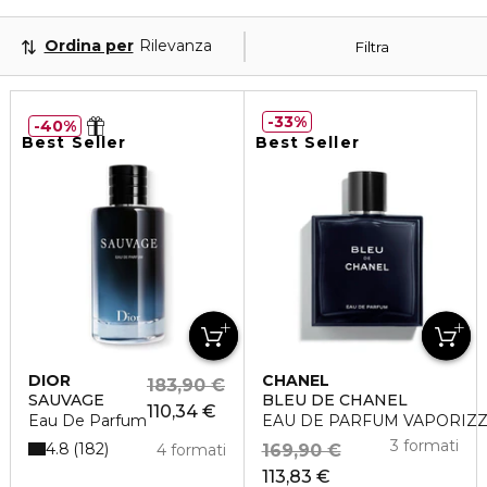
Ordina per
Rilevanza
Filtra
33%
40%
Best Seller
Best Seller
DIOR
CHANEL
183,90 €
SAUVAGE
BLEU DE CHANEL
110,34 €
Eau De Parfum
EAU DE PARFUM VAPORIZ
3 formati
4.8
182
4 formati
169,90 €
113,83 €