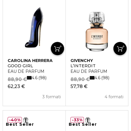
CAROLINA HERRERA
GIVENCHY
GOOD GIRL
L’INTERDIT
EAU DE PARFUM
EAU DE PARFUM
4.6
4.6
98
98
88,90 €
88,90 €
62,23 €
57,78 €
3 formati
4 formati
40%
33%
Best Seller
Best Seller