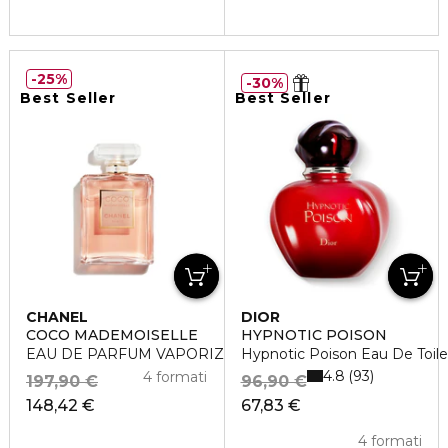
25%
30%
Best Seller
Best Seller
CHANEL
DIOR
COCO MADEMOISELLE
HYPNOTIC POISON
EAU DE PARFUM VAPORIZZATORE
Hypnotic Poison Eau De Toile
4.8
93
4 formati
197,90 €
96,90 €
148,42 €
67,83 €
4 formati