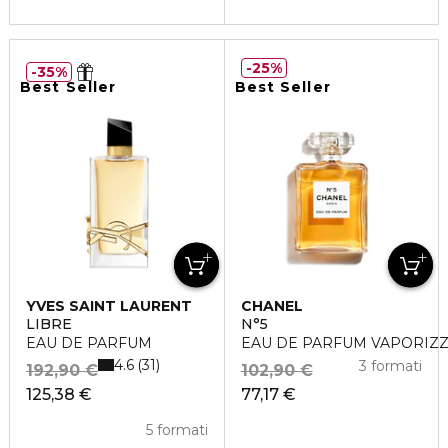
25%
35%
Best Seller
Best Seller
YVES SAINT LAURENT
CHANEL
LIBRE
N°5
EAU DE PARFUM
EAU DE PARFUM VAPORIZ
4.6
31
3 formati
192,90 €
102,90 €
125,38 €
77,17 €
5 formati