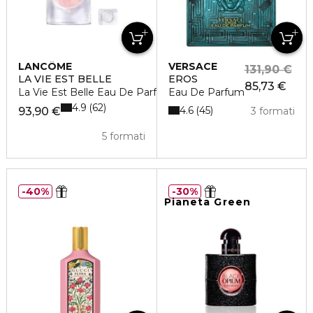
LANCÔME
VERSACE
131,90 €
LA VIE EST BELLE
EROS
85,73 €
La Vie Est Belle Eau De Parfum
Eau De Parfum
4.9
62
4.6
45
93,90 €
3 formati
5 formati
40%
30%
Pianeta Green