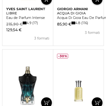
YVES SAINT LAURENT
GIORGIO ARMANI
LIBRE
ACQUA DI GIOIA
Eau de Parfum Intense
Acqua Di Gioia Eau De Parfu
4.9
4.8
17
116
215,90 €
85,90 €
129,54 €
3 formati
3 formati
30%