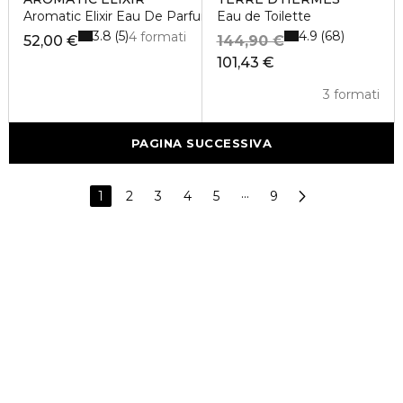
Aromatic Elixir Eau De Parfum Spray
Eau de Toilette
3.8
4.9
5
68
4 formati
52,00 €
144,90 €
101,43 €
3 formati
PAGINA SUCCESSIVA
1
2
3
4
5
···
9