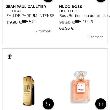
JEAN PAUL GAULTIER
HUGO BOSS
LE BEAU
BOTTLED
EAU DE PARFUM INTENSE
Boss Bottled eau de toilette 
4.4
4.8
8
318
119,90 €
98,50 €
68,95 €
2 formati
3 formati