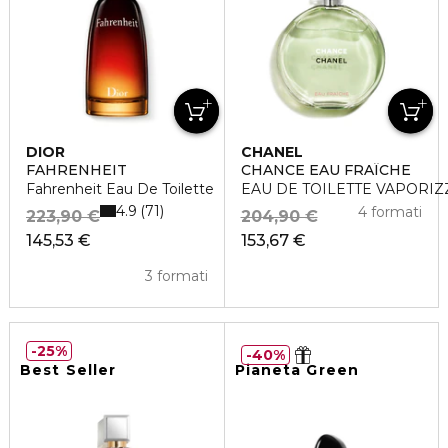
DIOR
CHANEL
FAHRENHEIT
CHANCE EAU FRAÎCHE
Fahrenheit Eau De Toilette
EAU DE TOILETTE VAPORI
4.9
71
4 formati
223,90 €
204,90 €
145,53 €
153,67 €
3 formati
25%
40%
Best Seller
Pianeta Green