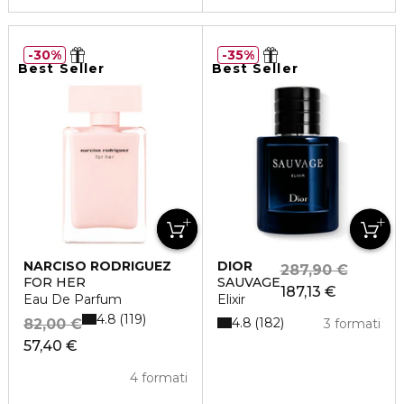
30%
35%
Best Seller
Best Seller
NARCISO RODRIGUEZ
DIOR
287,90 €
FOR HER
SAUVAGE
187,13 €
Eau De Parfum
Elixir
4.8
119
4.8
182
82,00 €
3 formati
57,40 €
4 formati