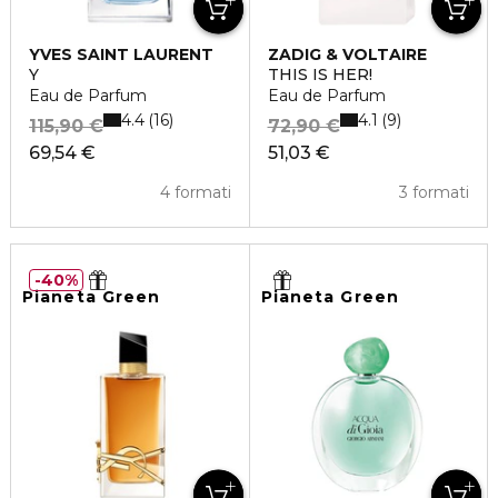
YVES SAINT LAURENT
ZADIG & VOLTAIRE
Y
THIS IS HER!
Eau de Parfum
Eau de Parfum
4.4
4.1
16
9
115,90 €
72,90 €
69,54 €
51,03 €
4 formati
3 formati
40%
Pianeta Green
Pianeta Green