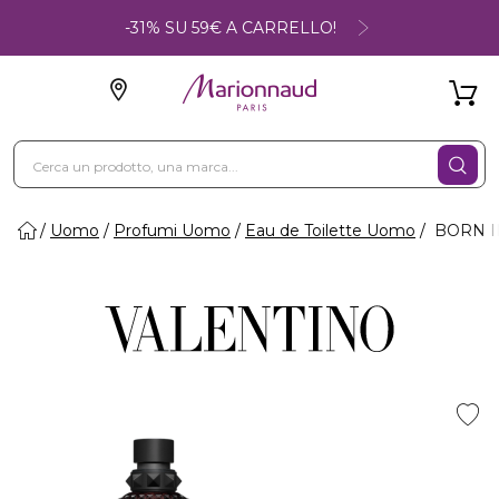
-31% SU 59€ A CARRELLO!
Uomo
Profumi Uomo
Eau de Toilette Uomo
BORN IN