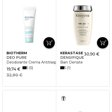
BIOTHERM
KERASTASE
30,90 €
DEO PURE
DENSIFIQUE
Deodorante Crema Antitraspirante
Bain Densite
5
5
5
1
19,74 €
32,90 €