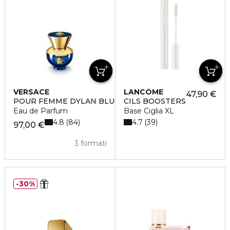
VERSACE
LANCÔME
47,90 €
POUR FEMME DYLAN BLUE
CILS BOOSTERS
Eau de Parfum
Base Ciglia XL
4.8
4.7
84
39
97,00 €
3 formati
30%