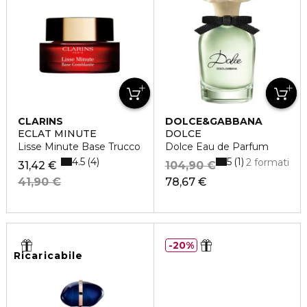
CLARINS
DOLCE&GABBANA
ECLAT MINUTE
DOLCE
Lisse Minute Base Trucco
Dolce Eau de Parfum
4.5
5
4
1
2 formati
31,42 €
104,90 €
41,90 €
78,67 €
20%
Ricaricabile