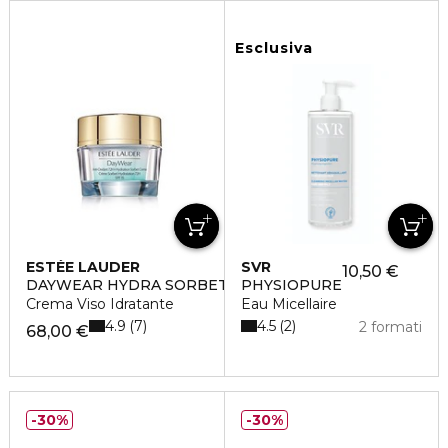
Esclusiva
ESTÉE LAUDER
SVR
10,50 €
DAYWEAR HYDRA SORBET
PHYSIOPURE
Crema Viso Idratante
Eau Micellaire
4.9
4.5
7
2
2 formati
68,00 €
30%
30%