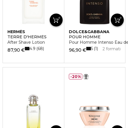
HERMÈS
DOLCE&GABBANA
TERRE D'HERMÈS
POUR HOMME
After Shave Lotion
Pour Homme Intenso Eau d
4.9
5
68
1
2 formati
87,90 €
96,90 €
20%