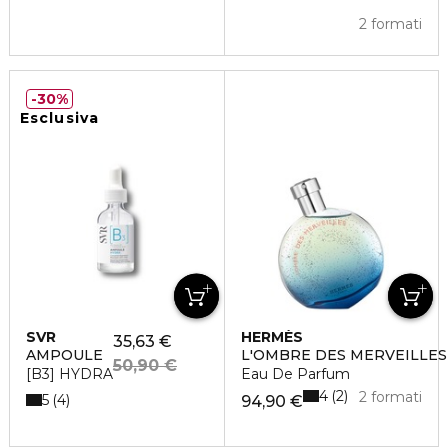
2 formati
30%
Esclusiva
SVR
HERMÈS
35,63 €
AMPOULE
L'OMBRE DES MERVEILLES
50,90 €
[B3] HYDRA
Eau De Parfum
4
2
2 formati
5
4
94,90 €