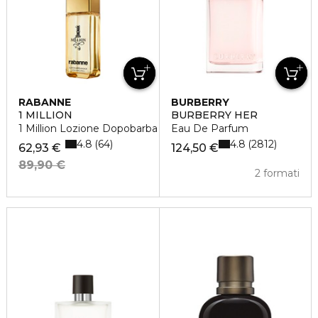
RABANNE
BURBERRY
1 MILLION
BURBERRY HER
1 Million Lozione Dopobarba
Eau De Parfum
4.8
4.8
64
2812
62,93 €
124,50 €
89,90 €
2 formati