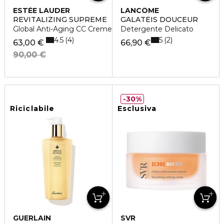
ESTÉE LAUDER
LANCÔME
REVITALIZING SUPREME
GALATÉIS DOUCEUR
Global Anti-Aging CC Creme SPF10
Detergente Delicato
4.5
5
4
2
63,00 €
66,90 €
90,00 €
30%
Riciclabile
Esclusiva
GUERLAIN
SVR