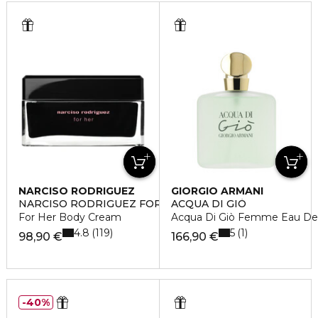
NARCISO RODRIGUEZ
GIORGIO ARMANI
NARCISO RODRIGUEZ FOR HER
ACQUA DI GIÒ
For Her Body Cream
Acqua Di Giò Femme Eau De T
4.8
5
119
1
98,90 €
166,90 €
40%