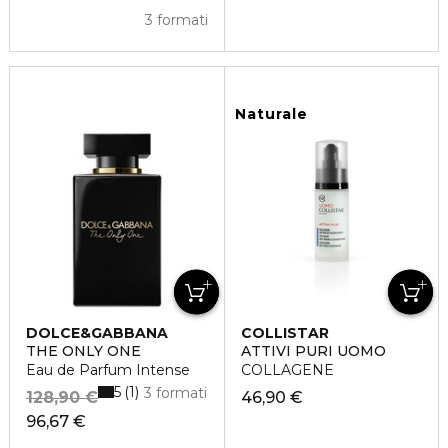
3 formati
Naturale
DOLCE&GABBANA
COLLISTAR
THE ONLY ONE
ATTIVI PURI UOMO
Eau de Parfum Intense
COLLAGENE
5
1
3 formati
128,90 €
46,90 €
96,67 €