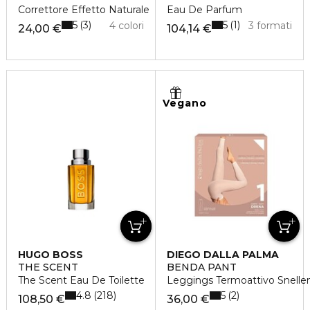
Correttore Effetto Naturale
Eau De Parfum
5
5
3
1
4 colori
3 formati
24,00 €
104,14 €
Vegano
HUGO BOSS
DIEGO DALLA PALMA
THE SCENT
BENDA PANT
The Scent Eau De Toilette
Leggings Termoattivo Snelle
4.8
5
218
2
108,50 €
36,00 €