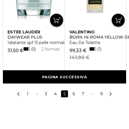
ESTÉE LAUDER
VALENTINO
DAYWEAR PLUS
BORN IN ROMA YELLOW 
Idratante spf 15 pelle normale - mista
Eau De Toilette
5
5
5
1
2 formati
31,50 €
99,33 €
141,90 €
PAGINA SUCCESSIVA
1
···
3
4
5
6
7
···
9