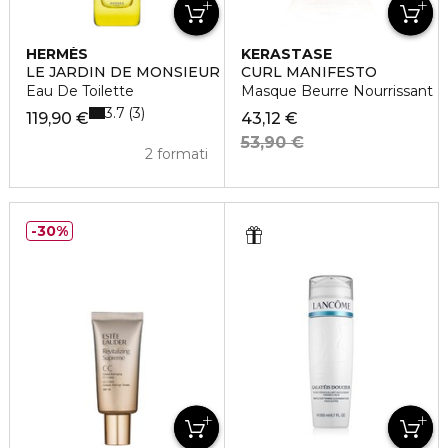
HERMÈS
KERASTASE
LE JARDIN DE MONSIEUR LI
CURL MANIFESTO
Eau De Toilette
Masque Beurre Nourrissant
3.7
3
119,90 €
43,12 €
53,90 €
2 formati
30%