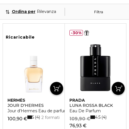
Ordina per
Rilevanza
Filtra
30%
Ricaricabile
HERMÈS
PRADA
JOUR D'HERMÈS
LUNA ROSSA BLACK
Jour d'Hermes Eau de parfum vaporizzatore
Eau De Parfum
5
4.5
4
4
2 formati
100,90 €
109,90 €
76,93 €