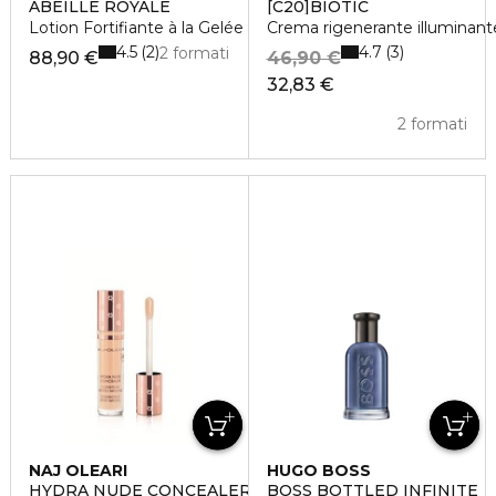
ABEILLE ROYALE
[C20]BIOTIC
Lotion Fortifiante à la Gelée Royale
Crema rigenerante illuminant
4.5
4.7
2
3
2 formati
88,90 €
46,90 €
32,83 €
2 formati
NAJ OLEARI
HUGO BOSS
HYDRA NUDE CONCEALER
BOSS BOTTLED INFINITE