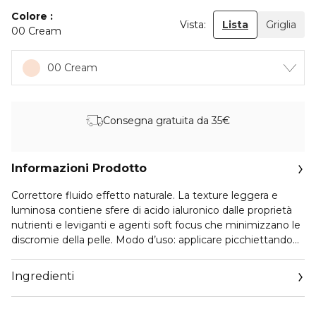
Colore
Vista:
Lista
Griglia
00 Cream
00 Cream
Consegna gratuita da 35€
Informazioni Prodotto
Correttore fluido effetto naturale. La texture leggera e
luminosa contiene sfere di acido ialuronico dalle proprietà
nutrienti e leviganti e agenti soft focus che minimizzano le
discromie della pelle. Modo d’uso: applicare picchiettando
leggermente e sfumare. Stendere prima del fondotinta per
un risultato più leggero e naturale; dopo per una coprenza
Ingredienti
maggiore.