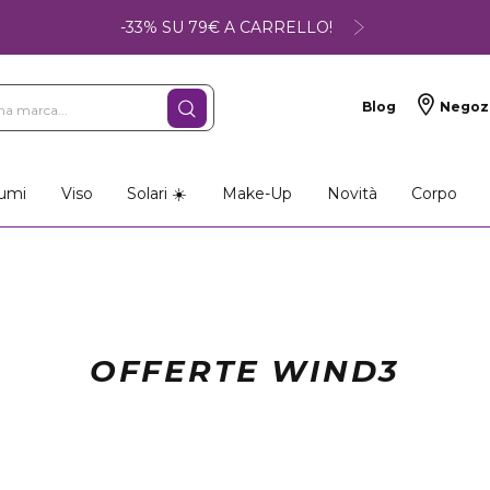
-33% SU 79€ A CARRELLO!
Blog
Negoz
umi
Viso
Solari ☀️
Make-Up
Novità
Corpo
OFFERTE WIND3