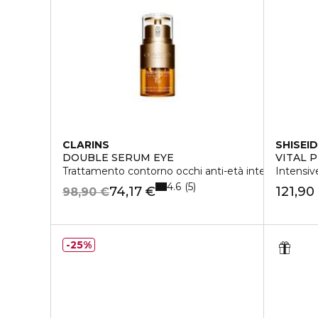
CLARINS
SHISEI
DOUBLE SERUM EYE
VITAL 
Trattamento contorno occhi anti-età intensivo
Intensiv
4.6
5
74,17 €
121,90
98,90 €
25%