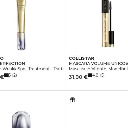
DO
COLLISTAR
PERFECTION
MASCARA VOLUME UNICO
e WrinkleSpot Treatment - Trattamento Viso
Mascara Infoltente, Modellan
5
4.8
2
5
 €
31,90 €