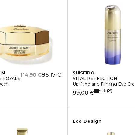
IN
SHISEIDO
86,17 €
114,90 €
E ROYALE
VITAL PERFECTION
cchi
Uplifting and Firming Eye Cr
4.9
8
99,00 €
Eco Design