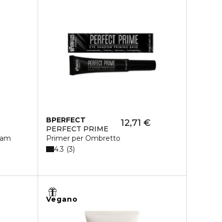
BPERFECT
12,71 €
PERFECT PRIME
eam
Primer per Ombretto
4.3
3
Vegano