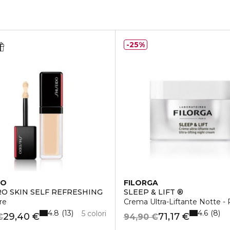
25%
DO
FILORGA
O SKIN SELF REFRESHING
SLEEP & LIFT ®
re
Crema Ultra-Liftante Notte - 
4.8
4.6
13
8
5 colori
29,40 €
71,17 €
€
94,90 €