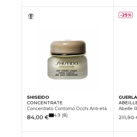
25%
SHISEIDO
GUERLA
CONCENTRATE
ABEILL
Concentrato Contorno Occhi Anti-età
Abeille 
4.9
8
84,00 €
211,90 