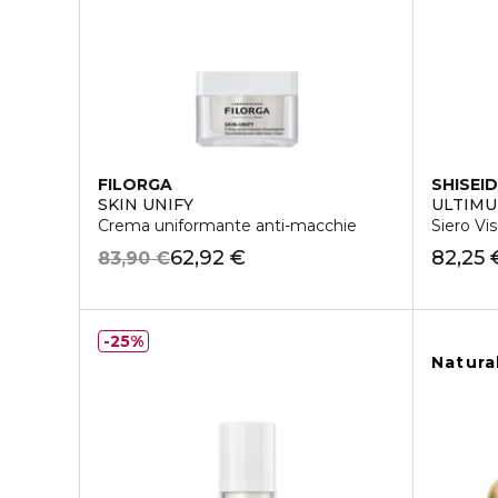
FILORGA
SHISEI
SKIN UNIFY
ULTIMU
Crema uniformante anti-macchie
Siero V
62,92 €
82,25 
83,90 €
25%
Natura