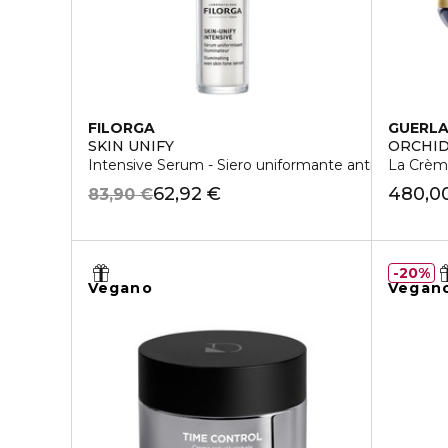
FILORGA
GUERLA
SKIN UNIFY
ORCHID
Intensive Serum - Siero uniformante anti-macchie
La Crème
62,92 €
480,0
83,90 €
20%
Vegano
Vegan