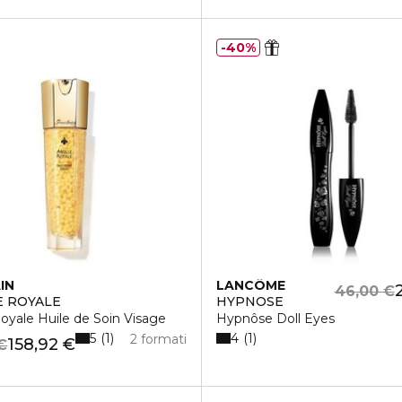
40%
IN
LANCÔME
46,00 €
E ROYALE
HYPNOSE
Royale Huile de Soin Visage
Hypnôse Doll Eyes
5
4
1
1
2 formati
158,92 €
€