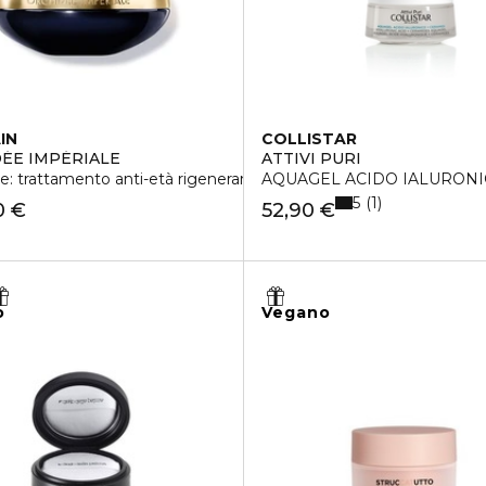
IN
COLLISTAR
ÉE IMPÉRIALE
ATTIVI PURI
: trattamento anti-età rigenerante d'eccezione
AQUAGEL ACIDO IALURONI
5
1
0 €
52,90 €
o
Vegano