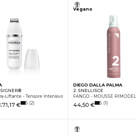
Vegano
A
DIEGO DALLA PALMA
ESIGNER®
2. SNELLISCE
tra-Liftante - Tensore Intensivo
FANGO - MOUSSE RIMODE
5
5
2
1
71,17 €
44,50 €
€