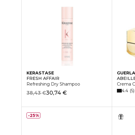
KERASTASE
GUERLA
FRESH AFFAIR
ABEILL
Refreshing Dry Shampoo
Crema O
4.4
5
30,74 €
38,43 €
25%