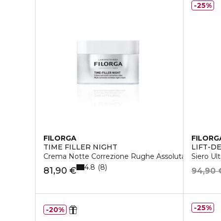
25%
FILORGA
FILORG
TIME FILLER NIGHT
LIFT-D
Crema Notte Correzione Rughe Assoluta
Siero Ul
4.8
8
81,90 €
94,90 
25%
20%