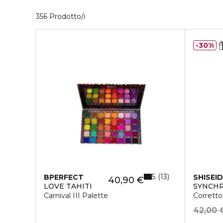
36 Prodotti visualizzati
356 Prodotto/i
30%
5
13
BPERFECT
SHISEI
40,90 €
LOVE TAHITI
SYNCHR
Carnival III Palette
Corretto
42,00 