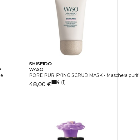
SHISEIDO
®
WASO
te
PORE PURIFYING SCRUB MASK - Maschera purifi
4
1
48,00 €