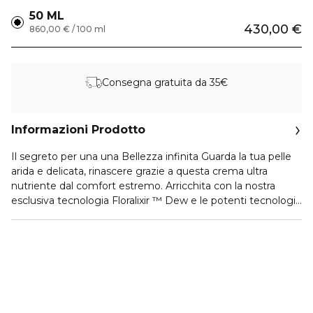
50 ML
430,00 €
860,00 € / 100 ml
Consegna gratuita da 35€
Informazioni Prodotto
Il segreto per una una Bellezza infinita Guarda la tua pelle
arida e delicata, rinascere grazie a questa crema ultra
nutriente dal comfort estremo. Arricchita con la nostra
esclusiva tecnologia Floralixir ™ Dew e le potenti tecnologie
Ultimate Lift.La pelle sembra notevolmente rigenerata,
estremamente rinforzata e rigenerata per resistere ai segni
futuri dell'invecchiamento. Viene rivelata una splendida
radiosità.Rigenera senza fine la vitale fioritura della
giovinezza.IL FLORALIXIR ™ DEWUna potente forza per
risvegliare il rinnovamento giovanile della pelle. Ricavato da
due preziosi fiori che crescono sulle gelide montagne