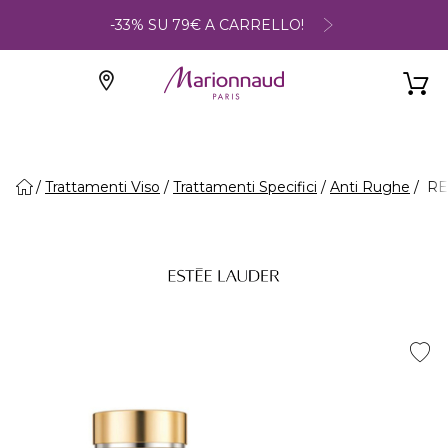
-33% SU 79€ A CARRELLO!
Trattamenti Viso
Trattamenti Specifici
Anti Rughe
RE 