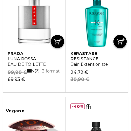
PRADA
KERASTASE
LUNA ROSSA
RESISTANCE
EAU DE TOILETTE
Bain Extentioniste
5
2
3 formati
99,90 €
24,72 €
69,93 €
30,90 €
40%
Vegano