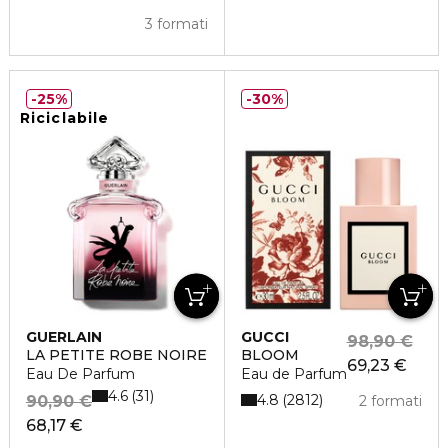
3 formati
25%
30%
Riciclabile
GUERLAIN
GUCCI
98,90 €
LA PETITE ROBE NOIRE
BLOOM
69,23 €
Eau De Parfum
Eau de Parfum
4.6
31
4.8
2812
90,90 €
2 formati
68,17 €