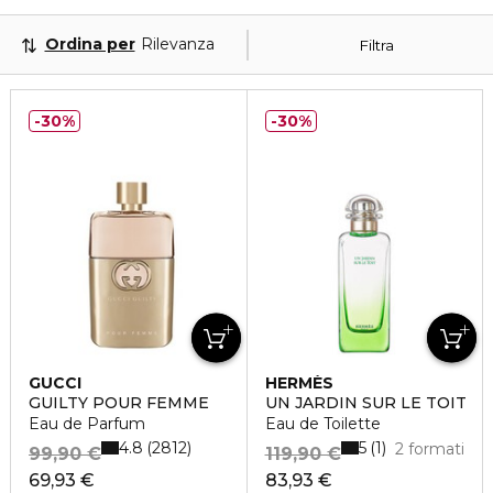
Ordina per
Rilevanza
Filtra
30%
30%
GUCCI
HERMÈS
GUILTY POUR FEMME
UN JARDIN SUR LE TOIT
Eau de Parfum
Eau de Toilette
4.8
5
2812
1
2 formati
99,90 €
119,90 €
69,93 €
83,93 €