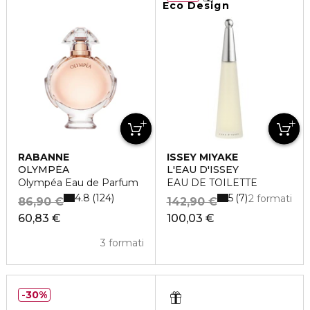
Eco Design
RABANNE
ISSEY MIYAKE
OLYMPÉA
L'EAU D'ISSEY
Olympéa Eau de Parfum
EAU DE TOILETTE
4.8
5
124
7
2 formati
86,90 €
142,90 €
60,83 €
100,03 €
3 formati
30%