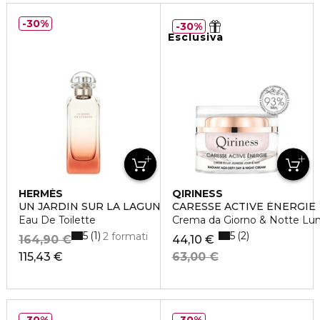
30%
30%
Esclusiva
HERMÈS
QIRINESS
UN JARDIN SUR LA LAGUNE
CARESSE ACTIVE ÉNERGIE
Eau De Toilette
Crema da Giorno & Notte Lum
5
5
1
2
2 formati
164,90 €
44,10 €
115,43 €
63,00 €