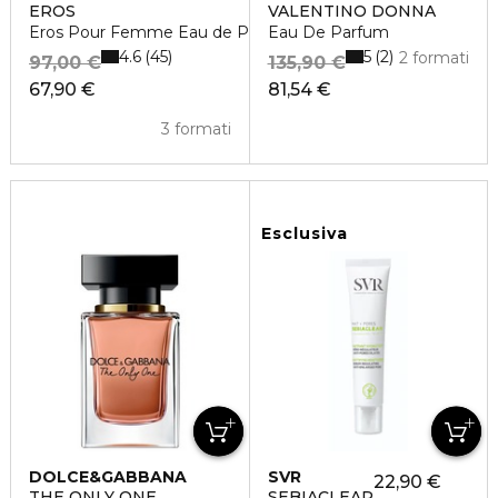
EROS
VALENTINO DONNA
Eros Pour Femme Eau de Parfum
Eau De Parfum
4.6
5
45
2
2 formati
97,00 €
135,90 €
67,90 €
81,54 €
3 formati
Esclusiva
DOLCE&GABBANA
SVR
22,90 €
THE ONLY ONE
SEBIACLEAR