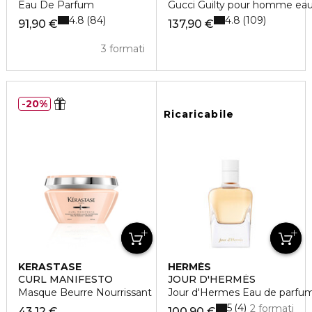
Eau De Parfum
Gucci Guilty pour homme eau 
4.8
4.8
84
109
91,90 €
137,90 €
3 formati
20%
Ricaricabile
KERASTASE
HERMÈS
CURL MANIFESTO
JOUR D'HERMÈS
Masque Beurre Nourrissant
Jour d'Hermes Eau de parfum
5
4
2 formati
43,12 €
100,90 €