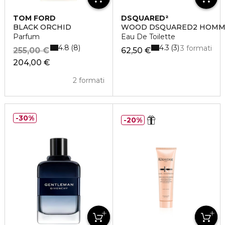
TOM FORD
DSQUARED²
BLACK ORCHID
WOOD DSQUARED2 HOMM
Parfum
Eau De Toilette
4.8
4.3
8
3
3 formati
255,00 €
62,50 €
204,00 €
2 formati
30%
20%