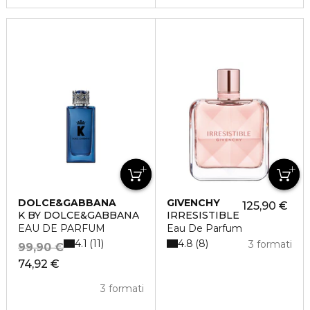
DOLCE&GABBANA
GIVENCHY
125,90 €
K BY DOLCE&GABBANA
IRRESISTIBLE
EAU DE PARFUM
Eau De Parfum
4.1
4.8
11
8
3 formati
99,90 €
74,92 €
3 formati