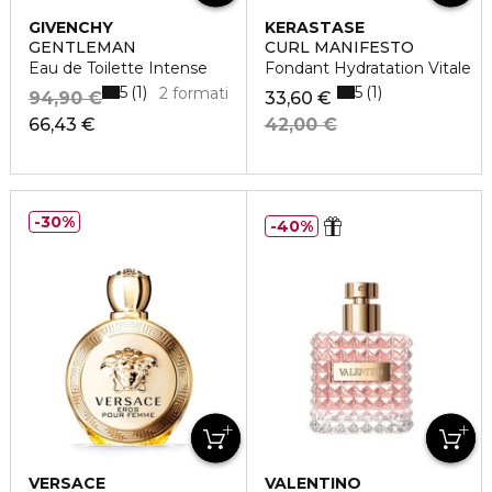
GIVENCHY
KERASTASE
GENTLEMAN
CURL MANIFESTO
Eau de Toilette Intense
Fondant Hydratation Vitale
5
5
1
1
2 formati
94,90 €
33,60 €
66,43 €
42,00 €
30%
40%
VERSACE
VALENTINO