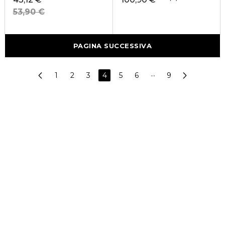
53,90 €
PAGINA SUCCESSIVA
1
2
3
4
5
6
···
9