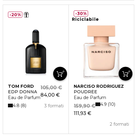
30%
20%
Riciclabile
TOM FORD
NARCISO RODRIGUEZ
105,00 €
EDP DONNA
POUDRÉE
84,00 €
Eau de Parfum
Eau de Parfum
4.9
10
4.8
8
3 formati
159,90 €
111,93 €
2 formati