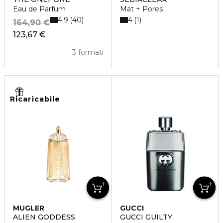
Eau de Parfum
Mat + Pores
4.9
4
40
1
164,90 €
123,67 €
3 formati
Ricaricabile
MUGLER
GUCCI
ALIEN GODDESS
GUCCI GUILTY