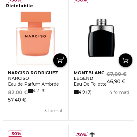
30%
30%
Riciclabile
NARCISO RODRIGUEZ
MONTBLANC
67,00 €
NARCISO
LEGEND
46,90 €
Eau de Parfum Ambrée
Eau De Toilette
4.7
9
4.9
9
82,00 €
4 formati
57,40 €
3 formati
30%
30%