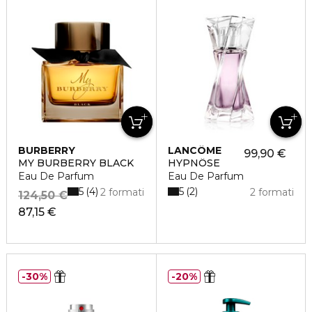
BURBERRY
LANCÔME
99,90 €
MY BURBERRY BLACK
HYPNÔSE
Eau De Parfum
Eau De Parfum
5
5
4
2
2 formati
2 formati
124,50 €
87,15 €
30%
20%