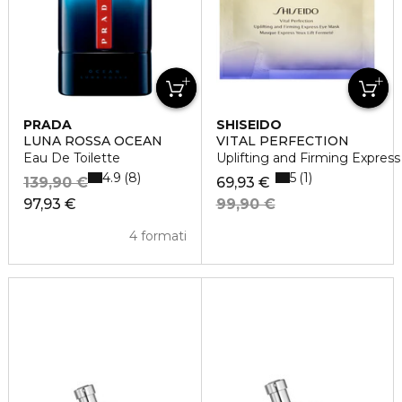
PRADA
SHISEIDO
LUNA ROSSA OCEAN
VITAL PERFECTION
Eau De Toilette
Uplifting and Firming Expres
4.9
5
8
1
139,90 €
69,93 €
97,93 €
99,90 €
4 formati