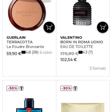
GUERLAIN
VALENTINO
TERRACOTTA
BORN IN ROMA UOMO
La Poudre Bronzante
EAU DE TOILETTE
4.8
4.3
38
7
6 colori
59,90 €
170,90 €
102,54 €
3 formati
30%
30%