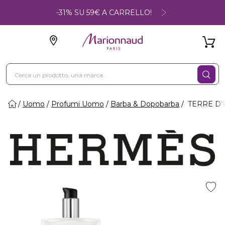
-31% SU 59€ A CARRELLO!
Uomo
Profumi Uomo
Barba & Dopobarba
TERRE D’H