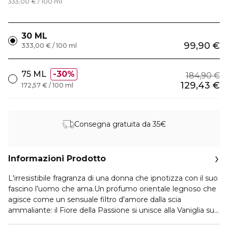
333,00 € / 100 ml
30 ML
99,90 €
333,00 € / 100 ml
75 ML
30%
184,90 €
129,43 €
172,57 € / 100 ml
Consegna gratuita da 35€
Informazioni Prodotto
L'irresistibile fragranza di una donna che ipnotizza con il suo
fascino l’uomo che ama.Un profumo orientale legnoso che
agisce come un sensuale filtro d'amore dalla scia
ammaliante: il Fiore della Passione si unisce alla Vaniglia su
un fondo boisé di Vetiver.Le curve e le sfaccettature del