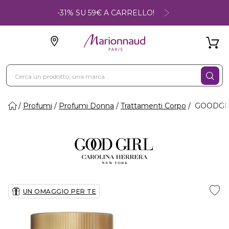
-31% SU 59€ A CARRELLO!
Profumi
Profumi Donna
Trattamenti Corpo
GOODGIR
UN OMAGGIO PER TE