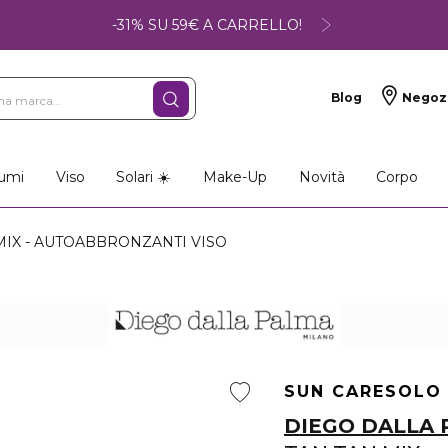
-31% SU 59€ A CARRELLO!
Blog
Negoz
umi
Viso
Solari ☀️
Make-Up
Novità
Corpo
MIX - AUTOABBRONZANTI VISO
SUN CARE
SOLO
DIEGO DALLA