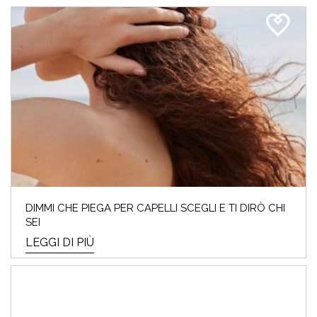
MAKE-UP
TIC TAC… mancano pochi giorni alla festa
della mamma⏰ Se sei a corto di idee regalo
o ...
LEGGI DI PIÙ
DIMMI CHE PIEGA PER CAPELLI SCEGLI E TI DIRÒ CHI
SEI
LEGGI DI PIÙ