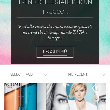
TREND DELL’ESTATE PER UN
TRUCCO ...
Se sei alla ricerca del trucco estate perfetto, c'è
un trend che sta conquistando TikTok e
Instagr...
LEGGI DI PIÙ
SELECT TAGS:
PIÙ RECENTI
CREA LA TUA ROUTINE CON I