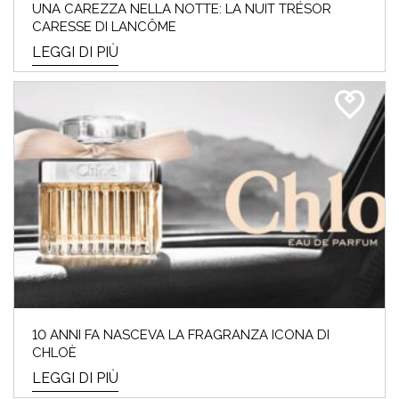
PALETTE!
UNA CAREZZA NELLA NOTTE: LA NUIT TRÉSOR
CARESSE DI LANCÔME
LEGGI DI PIÙ
Che cos'è l'Armocromia: ad ogni stagione i
suoi colori "amici". Ti sei mai domandat*
perchè alc...
LEGGI DI PIÙ
FESTA DELLA MAMMA –
10 ANNI FA NASCEVA LA FRAGRANZA ICONA DI
CHLOÈ
GUIDA AI REGALI SKINCARE E
LEGGI DI PIÙ