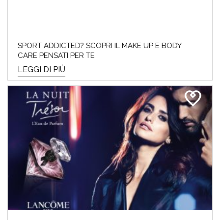
ACQUISTARE
I saldi invernali del 2024 sono iniziati e noi
SPORT ADDICTED? SCOPRI IL MAKE UP E BODY
Beauty Addicted non vedevamo l’ora! Perché
CARE PENSATI PER TE
cosa...
LEGGI DI PIÙ
LEGGI DI PIÙ
ARMOCROMIA & BEAUTY:
SCOPRI QUAL È LA TUA