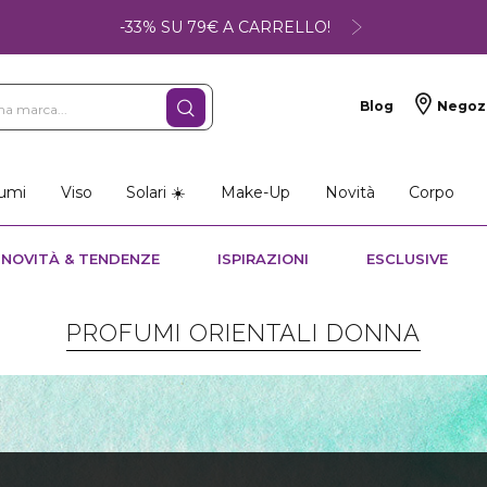
-33% SU 79€ A CARRELLO!
Blog
Negoz
so
Make-up
Profumi
umi
Viso
Solari ☀️
Make-Up
Novità
Corpo
NOVITÀ & TENDENZE
ISPIRAZIONI
ESCLUSIVE
PROFUMI ORIENTALI DONNA