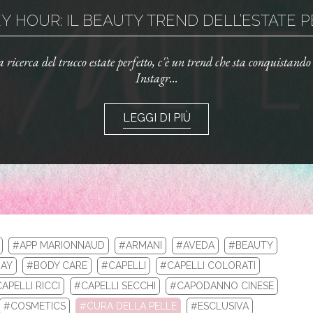
 HOUR: IL BEAUTY TREND DELL’ESTATE PE
la ricerca del trucco estate perfetto, c'è un trend che sta conquistand
Instagr...
LEGGI DI PIÙ
#APP MARIONNAUD
#ARMANI
#AVEDA
#BEAUTY
AY
#BODY CARE
#CAPELLI
#CAPELLI COLORATI
APELLI RICCI
#CAPELLI SECCHI
#CAPODANNO CINESE
LA TUA ROUTINE CON I BEST SELLERS DI 
#COSMETICS
#CURA DELLA PELLE
#ESCLUSIVA