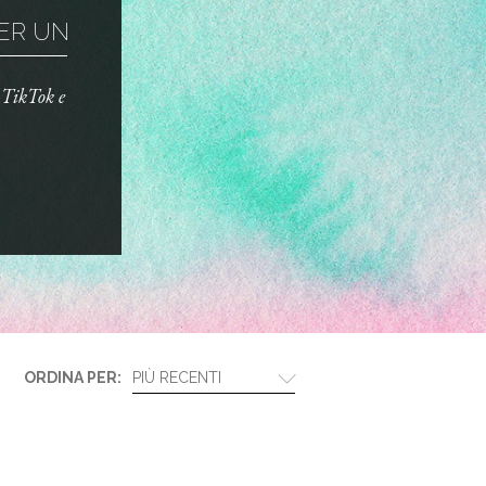
R UN TRUCCO ...
o TikTok e
ORDINA PER:
PIÙ RECENTI
BIOTHERM E LANCÔM...