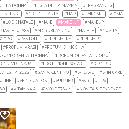
DELLA DONNA
#FESTA DELLA MAMMA
#FRAGRANCES
 la tua nuova routine di bellezza con i prodotti beauty Biotherm e
E INTENSE
#GREEN BEAUTY
#HAIR
#HAIRCARE
#IOMA
Re...
#LOOK NATALE
#MAKE
#MAKE-UP
#MAKEUP
#MASTERCLASS
#MICROBLANDING
#NATALE
#NOVITÀ
LEGGI DI PIÙ
SCOPO
#PANTONE
#PERFUMERY
#PERFUMES
#PROFUMI ARABI
#PROFUMI DI NICCHIA
FUMI ORIENTALI DONNA
#PROFUMI ORIENTALI UOMO
ROFUMI SENSUALI
#PROTEZIONE SOLARE
#QIRINESS
DI ESTIVI 2023
#SAN VALENTINO
#SKICARE
#SKIN CARE
UTINE
#SKINIFICATION
#SUMMER
#SVR
#TIPS
ISO
#VITAMINA A
#WONDERSKIN
#NOVITÀ & TENDENZE
 INVERNALI 2024: ECCO I TOP 10 PRODOTT