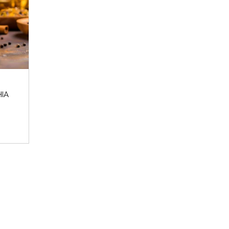
 invernali del 2024 sono iniziati e noi Beauty Addicted non vedevam
Perché cosa...
LEGGI DI PIÙ
HIA
CROMIA & BEAUTY: SCOPRI QUAL È LA TU
è l'Armocromia: ad ogni stagione i suoi colori "amici". Ti sei mai 
perchè alc...