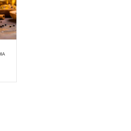
 invernali del 2024 sono iniziati e noi Beauty Addicted non vedevam
Perché cosa...
LEGGI DI PIÙ
HIA
CROMIA & BEAUTY: SCOPRI QUAL È LA TU
è l'Armocromia: ad ogni stagione i suoi colori "amici". Ti sei mai 
perchè alc...