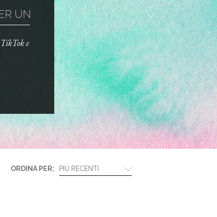
R UN TRUCCO ...
o TikTok e
ORDINA PER:
PIÙ RECENTI
BIOTHERM E LANCÔM...