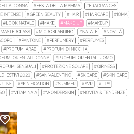
DELLA DONNA
#FESTA DELLA MAMMA
#FRAGRANCES
 la tua nuova routine di bellezza con i prodotti beauty Biotherm e
E INTENSE
#GREEN BEAUTY
#HAIR
#HAIRCARE
#IOMA
Re...
#LOOK NATALE
#MAKE
#MAKE-UP
#MAKEUP
#MASTERCLASS
#MICROBLANDING
#NATALE
#NOVITÀ
LEGGI DI PIÙ
SCOPO
#PANTONE
#PERFUMERY
#PERFUMES
#PROFUMI ARABI
#PROFUMI DI NICCHIA
FUMI ORIENTALI DONNA
#PROFUMI ORIENTALI UOMO
ROFUMI SENSUALI
#PROTEZIONE SOLARE
#QIRINESS
DI ESTIVI 2023
#SAN VALENTINO
#SKICARE
#SKIN CARE
UTINE
#SKINIFICATION
#SUMMER
#SVR
#TIPS
ISO
#VITAMINA A
#WONDERSKIN
#NOVITÀ & TENDENZE
 INVERNALI 2024: ECCO I TOP 10 PRODOTT