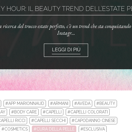
 HOUR: IL BEAUTY TREND DELL’ESTATE PE
la ricerca del trucco estate perfetto, c'è un trend che sta conquistand
Instagr...
LEGGI DI PIÙ
#APP MARIONNAUD
#ARMANI
#AVEDA
#BEAUTY
AY
#BODY CARE
#CAPELLI
#CAPELLI COLORATI
APELLI RICCI
#CAPELLI SECCHI
#CAPODANNO CINESE
LA TUA ROUTINE CON I BEST SELLERS DI 
#COSMETICS
#CURA DELLA PELLE
#ESCLUSIVA