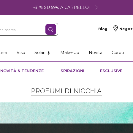
-31% SU 59€ A CARRELLO!
Blog
Negoz
umi
Viso
Solari ☀️
Make-Up
Novità
Corpo
NOVITÀ & TENDENZE
ISPIRAZIONI
ESCLUSIVE
PROFUMI DI NICCHIA