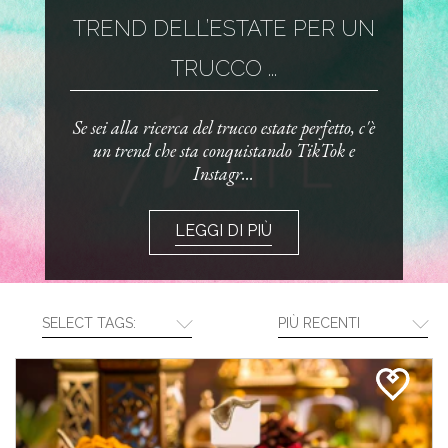
TREND DELL’ESTATE PER UN
TRUCCO ...
Se sei alla ricerca del trucco estate perfetto, c'è
un trend che sta conquistando TikTok e
Instagr...
LEGGI DI PIÙ
SELECT TAGS:
PIÙ RECENTI
CREA LA TUA ROUTINE CON I