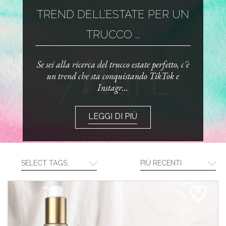
TREND DELL’ESTATE PER UN
TRUCCO ...
Se sei alla ricerca del trucco estate perfetto, c'è
un trend che sta conquistando TikTok e
Instagr...
LEGGI DI PIÙ
SELECT TAGS:
PIÙ RECENTI
CREA LA TUA ROUTINE CON I