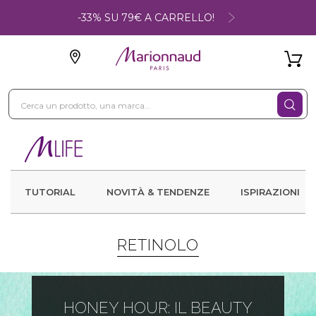
-33% SU 79€ A CARRELLO!
TUTORIAL
NOVITÀ & TENDENZE
ISPIRAZIONI
RETINOLO
HONEY HOUR: IL BEAUTY