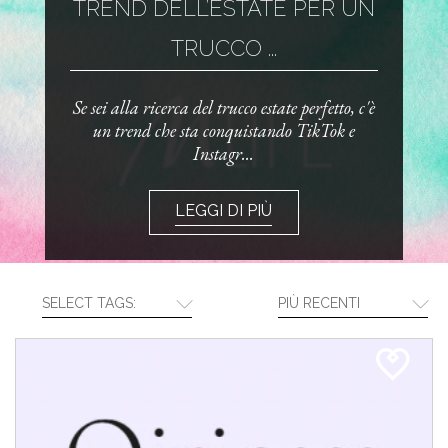
TREND DELL’ESTATE PER UN
TRUCCO ...
Se sei alla ricerca del trucco estate perfetto, c'è
un trend che sta conquistando TikTok e
Instagr...
LEGGI DI PIÙ
SELECT TAGS:
PIÙ RECENTI
CREA LA TUA ROUTINE CON I