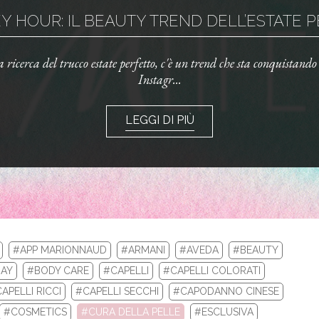
 HOUR: IL BEAUTY TREND DELL’ESTATE PE
la ricerca del trucco estate perfetto, c'è un trend che sta conquistand
Instagr...
LEGGI DI PIÙ
#APP MARIONNAUD
#ARMANI
#AVEDA
#BEAUTY
AY
#BODY CARE
#CAPELLI
#CAPELLI COLORATI
APELLI RICCI
#CAPELLI SECCHI
#CAPODANNO CINESE
LA TUA ROUTINE CON I BEST SELLERS DI 
#COSMETICS
#CURA DELLA PELLE
#ESCLUSIVA