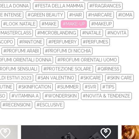
DELLA DONNA
#FESTA DELLA MAMMA
#FRAGRANCES
 la tua nuova routine di bellezza con i prodotti beauty Biotherm e
E INTENSE
#GREEN BEAUTY
#HAIR
#HAIRCARE
#IOMA
Re...
#LOOK NATALE
#MAKE
#MAKE-UP
#MAKEUP
#MASTERCLASS
#MICROBLANDING
#NATALE
#NOVITÀ
LEGGI DI PIÙ
SCOPO
#PANTONE
#PERFUMERY
#PERFUMES
#PROFUMI ARABI
#PROFUMI DI NICCHIA
FUMI ORIENTALI DONNA
#PROFUMI ORIENTALI UOMO
ROFUMI SENSUALI
#PROTEZIONE SOLARE
#QIRINESS
DI ESTIVI 2023
#SAN VALENTINO
#SKICARE
#SKIN CARE
UTINE
#SKINIFICATION
#SUMMER
#SVR
#TIPS
ISO
#VITAMINA A
#WONDERSKIN
#NOVITÀ & TENDENZE
#RECENSIONI
#ESCLUSIVE
 INVERNALI 2024: ECCO I TOP 10 PRODOTT