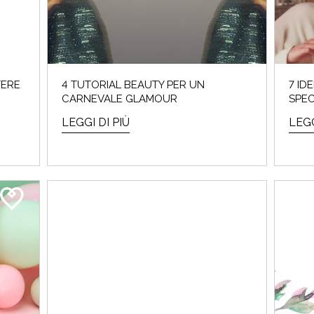
LEGGI DI PIÙ
TERE
4 TUTORIAL BEAUTY PER UN
7 ID
CARNEVALE GLAMOUR
SPEC
LEGGI DI PIÙ
LEGG
A DELLA MAMMA – GUIDA AI REGALI SKIN
… mancano pochi giorni alla festa della mamma⏰ Se sei a corto
regalo o ...