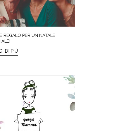
EE REGALO PER UN NATALE
IALE!
I DI PIÙ
CARE E MAKE-UP
 di idee