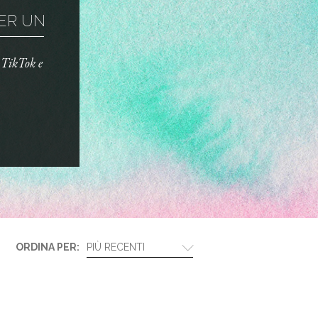
R UN TRUCCO ...
o TikTok e
ORDINA PER:
PIÙ RECENTI
BIOTHERM E LANCÔM...