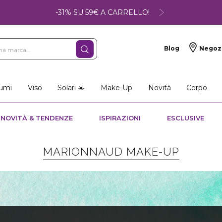
-31% SU 59€ A CARRELLO!
Blog
Negoz
umi
Viso
Solari ☀️
Make-Up
Novità
Corpo
NOVITÀ & TENDENZE
ISPIRAZIONI
ESCLUSIVE
MARIONNAUD MAKE-UP