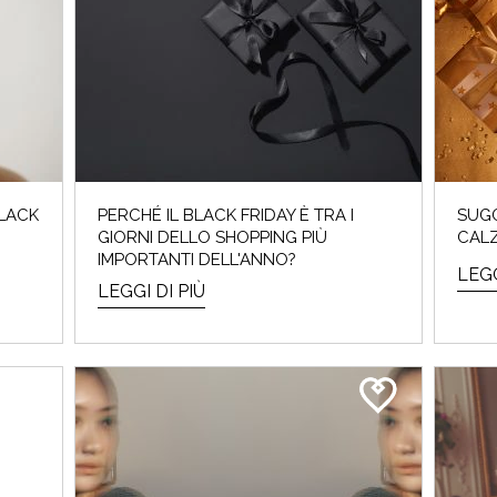
 invernali del 2024 sono iniziati e noi Beauty Addicted non vedevam
Perché cosa...
LEGGI DI PIÙ
BLACK
PERCHÉ IL BLACK FRIDAY È TRA I
SUGG
GIORNI DELLO SHOPPING PIÙ
CALZ
IMPORTANTI DELL'ANNO?
LEGG
LEGGI DI PIÙ
CROMIA & BEAUTY: SCOPRI QUAL È LA TU
è l'Armocromia: ad ogni stagione i suoi colori "amici". Ti sei mai 
perchè alc...