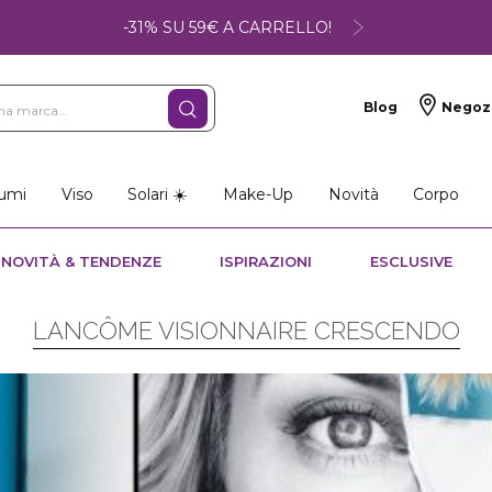
-31% SU 59€ A CARRELLO!
Blog
Negoz
umi
Viso
Solari ☀️
Make-Up
Novità
Corpo
NOVITÀ & TENDENZE
ISPIRAZIONI
ESCLUSIVE
LANCÔME VISIONNAIRE CRESCENDO