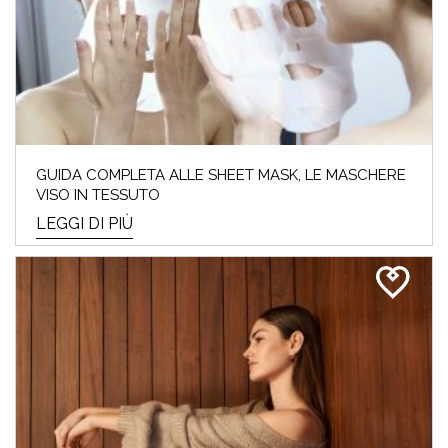
SALDI INVERNALI 2024:
ECCO I TOP 10 PRODOTTI DA
ACQUISTARE
I saldi invernali del 2024 sono iniziati e noi
GUIDA COMPLETA ALLE SHEET MASK, LE MASCHERE
Beauty Addicted non vedevamo l’ora! Perché
VISO IN TESSUTO
cosa...
LEGGI DI PIÙ
LEGGI DI PIÙ