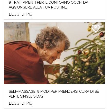
FESTA DELLA MAMMA –
9 TRATTAMENTI PER IL CONTORNO OCCHI DA
AGGIUNGERE ALLA TUA ROUTINE
GUIDA AI REGALI SKINCARE E
LEGGI DI PIÙ
MAKE-UP
TIC TAC… mancano pochi giorni alla festa
della mamma⏰ Se sei a corto di idee regalo
o ...
LEGGI DI PIÙ
SELF-MASSAGE: 9 MODI PER PRENDERSI CURA DI SÈ
PER IL SINGLE'S DAY
LEGGI DI PIÙ