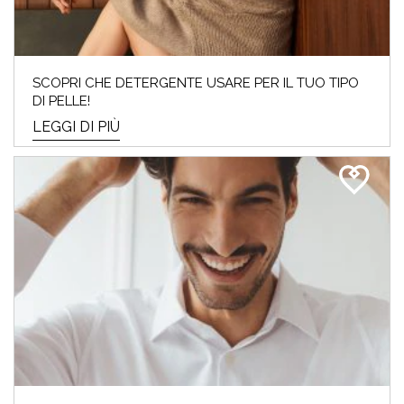
ARMOCROMIA & BEAUTY:
SCOPRI QUAL È LA TUA
PALETTE!
SCOPRI CHE DETERGENTE USARE PER IL TUO TIPO
DI PELLE!
LEGGI DI PIÙ
Che cos'è l'Armocromia: ad ogni stagione i
suoi colori "amici". Ti sei mai domandat*
perchè alc...
LEGGI DI PIÙ