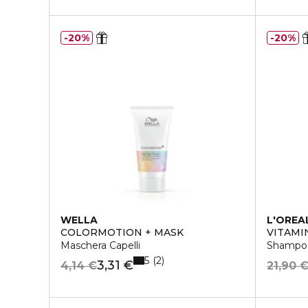
20%
20%
WELLA
L'OREA
COLORMOTION + MASK
VITAMI
Maschera Capelli
Shampoo 
5
2
3,31 €
4,14 €
21,90 