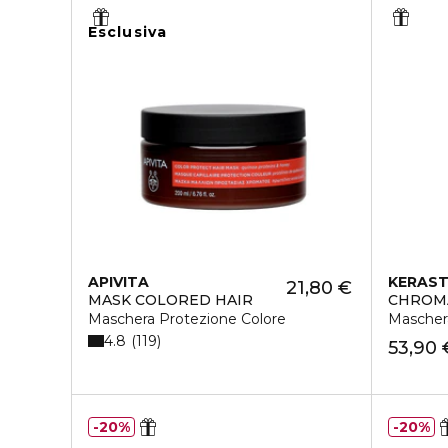
Esclusiva
APIVITA
KERAS
21,80 €
MASK COLORED HAIR
CHROM
Maschera Protezione Colore
Maschera
4.8
119
53,90 
20%
20%