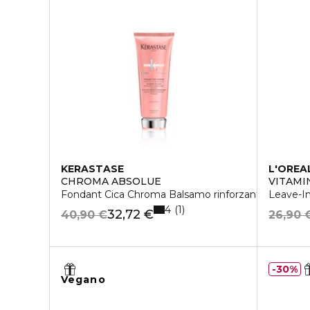
KERASTASE
L'OREA
CHROMA ABSOLUE
VITAMI
Fondant Cica Chroma Balsamo rinforzante
Leave-In
4
1
32,72 €
40,90 €
26,90 
30%
Vegano