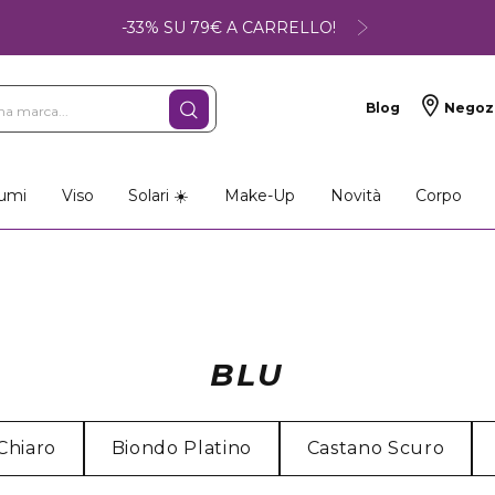
-33% SU 79€ A CARRELLO!
Blog
Negoz
umi
Viso
Solari ☀️
Make-Up
Novità
Corpo
BLU
Chiaro
Biondo Platino
Castano Scuro