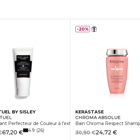
20%
TUEL BY SISLEY
KERASTASE
ITUEL
CHROMA ABSOLUE
ant Perfecteur de Couleur à l'extrait de fleur d'Hibiscus
Bain Chroma Respect Shampo
4.9
26
67,20 €
24,72 €
€
30,90 €