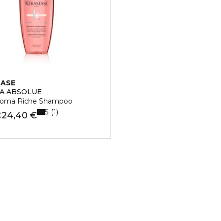
TASE
A ABSOLUE
roma Riche Shampoo
5
1
24,40 €
€