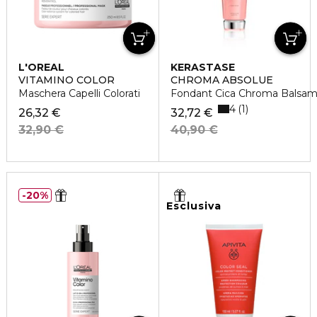
L'OREAL
KERASTASE
PROFESSIONNEL
VITAMINO COLOR
CHROMA ABSOLUE
Maschera Capelli Colorati
Fondant Cica Chroma Balsamo
4
1
26,32 €
32,72 €
32,90 €
40,90 €
20%
Esclusiva