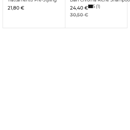
Trattamento Pre-Styling
Bain Chroma Riche Shampoo
5
1
21,80 €
24,40 €
30,50 €