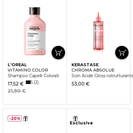
L'OREAL
KERASTASE
PROFESSIONNEL
VITAMINO COLOR
CHROMA ABSOLUE
Shampoo Capelli Colorati
Soin Acide Gloss ristrutturant
5
2
17,52 €
53,00 €
21,90 €
20%
Esclusiva