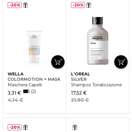
20%
20%
WELLA
L'OREAL
PROFESSIONNEL
COLORMOTION + MASK
SILVER
Maschera Capelli
Shampoo Tonalizzazione
5
2
3,31 €
17,52 €
4,14 €
21,90 €
20%