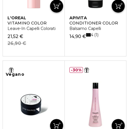
L'OREAL
APIVITA
PROFESSIONNEL
VITAMINO COLOR
CONDITIONER COLOR
Leave-In Capelli Colorati
Balsamo Capelli
4
1
21,52 €
14,90 €
26,90 €
30%
Vegano