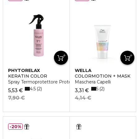
PHYTORELAX
WELLA
KERATIN COLOR
COLORMOTION + MASK
Spray Termoprotettore Proteggi Colore
Maschera Capelli
4.5
5
2
2
5,53 €
3,31 €
7,90 €
4,14 €
20%