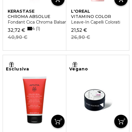
KERASTASE
L'OREAL
PROFESSIONNEL
CHROMA ABSOLUE
VITAMINO COLOR
Fondant Cica Chroma Balsamo rinforzante
Leave-In Capelli Colorati
4
1
32,72 €
21,52 €
40,90 €
26,90 €
Esclusiva
Vegano