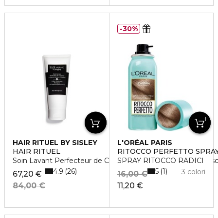
30%
HAIR RITUEL BY SISLEY
L'ORÉAL PARIS
HAIR RITUEL
RITOCCO PERFETTO SPRA
Soin Lavant Perfecteur de Couleur à l'extrait de fleur d'Hibis
SPRAY RITOCCO RADICI
4.9
5
26
1
3 colori
67,20 €
16,00 €
84,00 €
11,20 €