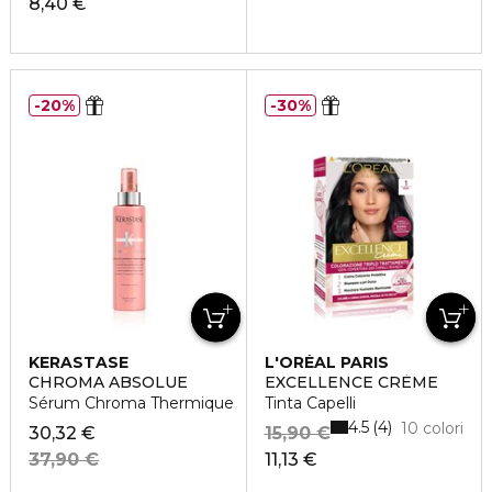
8,40 €
20%
30%
KERASTASE
L'ORÉAL PARIS
CHROMA ABSOLUE
EXCELLENCE CRÈME
Sérum Chroma Thermique
Tinta Capelli
4.5
4
10 colori
30,32 €
15,90 €
37,90 €
11,13 €