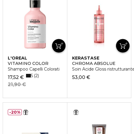
L'OREAL
KERASTASE
PROFESSIONNEL
VITAMINO COLOR
CHROMA ABSOLUE
Shampoo Capelli Colorati
Soin Acide Gloss ristrutturant
5
2
17,52 €
53,00 €
21,90 €
20%