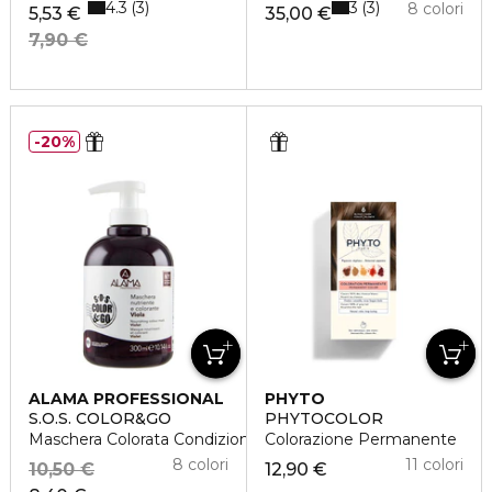
4.3
3
3
3
8 colori
5,53 €
35,00 €
7,90 €
20%
ALAMA PROFESSIONAL
PHYTO
S.O.S. COLOR&GO
PHYTOCOLOR
Maschera Colorata Condizionante
Colorazione Permanente
8 colori
11 colori
10,50 €
12,90 €