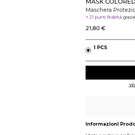
MASK COLORED
Maschera Protezi
21 punti fedeltà
grazi
21,80 €
1 PCS
Informazioni Prod