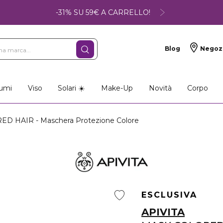
-31% SU 59€ A CARRELLO!
Blog
Negoz
umi
Viso
Solari ☀️
Make-Up
Novità
Corpo
 HAIR - Maschera Protezione Colore
ESCLUSIVA
APIVITA