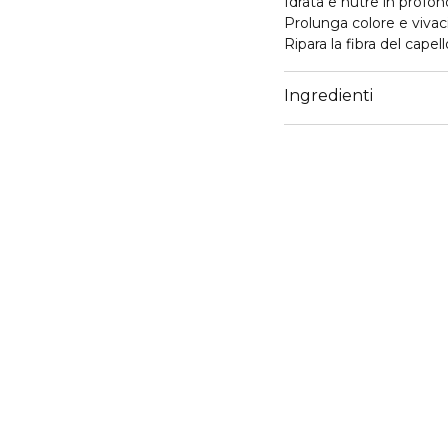
Idrata e nutre in profon
Prolunga colore e vivaci
Ripara la fibra del capel
Ingredienti