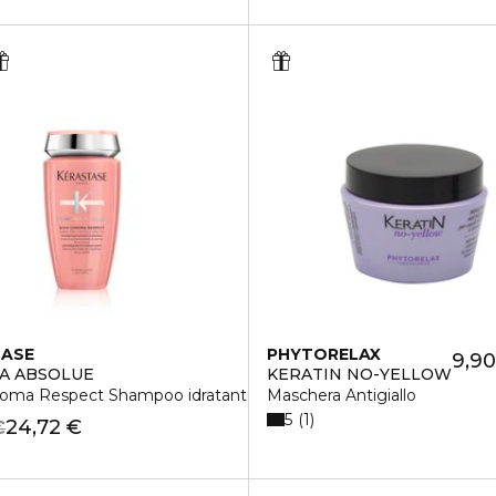
TASE
PHYTORELAX
9,90
A ABSOLUE
KERATIN NO-YELLOW
roma Respect Shampoo idratante
Maschera Antigiallo
5
1
24,72 €
€