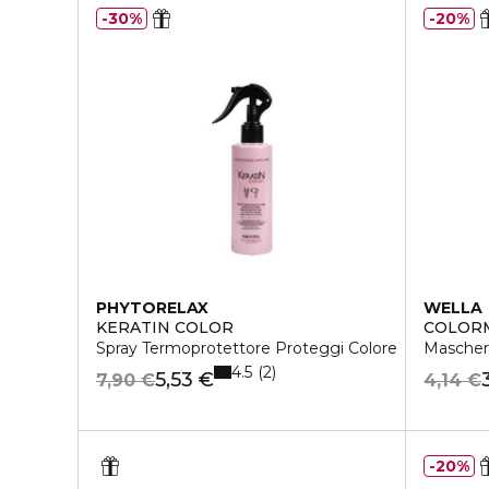
30%
20%
PHYTORELAX
WELLA
KERATIN COLOR
COLORM
Spray Termoprotettore Proteggi Colore
Maschera
4.5
2
5,53 €
7,90 €
4,14 €
20%