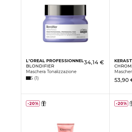
L'OREAL PROFESSIONNEL
KERAS
34,14 €
BLONDIFIER
CHROM
Maschera Tonalizzazione
Maschera
5
1
53,90 
20%
20%