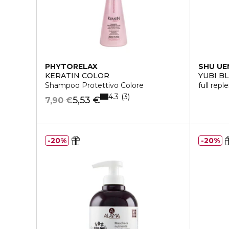
PHYTORELAX
SHU U
KERATIN COLOR
YUBI B
Shampoo Protettivo Colore
full repl
4.3
3
5,53 €
7,90 €
20%
20%