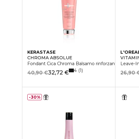
KERASTASE
L'OREA
CHROMA ABSOLUE
VITAMI
Fondant Cica Chroma Balsamo rinforzante
Leave-In
4
1
32,72 €
40,90 €
26,90 
30%