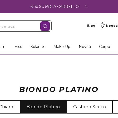
-31% SU 59€ A CARRELLO!
Blog
Negoz
umi
Viso
Solari ☀️
Make-Up
Novità
Corpo
BIONDO PLATINO
Chiaro
Biondo Platino
Castano Scuro