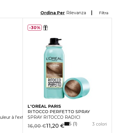
Ordina Per
Rilevanza
Filtra
30%
L'ORÉAL PARIS
RITOCCO PERFETTO SPRAY
eur à l'extrait de fleur d'Hibiscus
SPRAY RITOCCO RADICI
5
1
3 colori
11,20 €
16,00 €