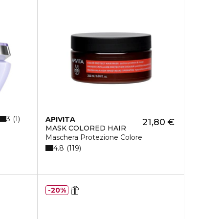
3
1
APIVITA
21,80 €
MASK COLORED HAIR
Maschera Protezione Colore
4.8
119
20%