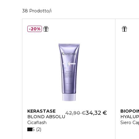
38 Prodotti visualizzati
38 Prodotto/i
20%
KERASTASE
BIOPOI
34,32 €
42,90 €
BLOND ABSOLU
HYALUP
Cicaflash
Siero Cap
5
2