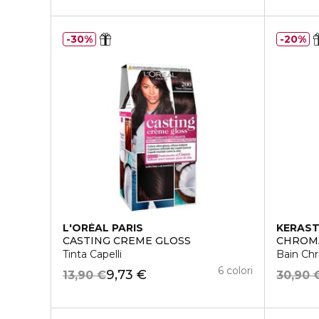
30%
20%
L'ORÉAL PARIS
KERAS
CASTING CREME GLOSS
CHROM
Tinta Capelli
Bain Ch
6 colori
9,73 €
13,90 €
30,90 