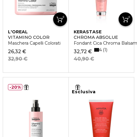
L'OREAL
KERASTASE
PROFESSIONNEL
VITAMINO COLOR
CHROMA ABSOLUE
Maschera Capelli Colorati
Fondant Cica Chroma Balsamo
4
1
26,32 €
32,72 €
32,90 €
40,90 €
20%
Esclusiva