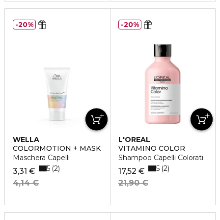
20%
20%
WELLA
L'OREAL
PROFESSIONNEL
COLORMOTION + MASK
VITAMINO COLOR
Maschera Capelli
Shampoo Capelli Colorati
5
5
2
2
3,31 €
17,52 €
4,14 €
21,90 €