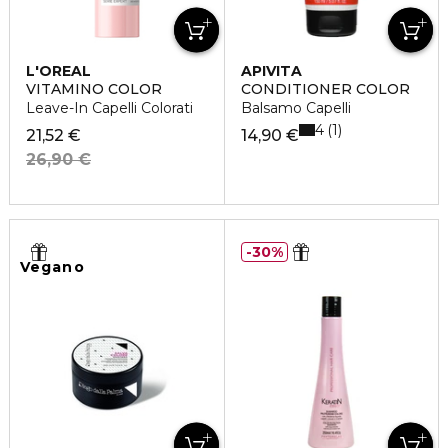
L'OREAL
APIVITA
PROFESSIONNEL
VITAMINO COLOR
CONDITIONER COLOR
Leave-In Capelli Colorati
Balsamo Capelli
4
1
21,52 €
14,90 €
26,90 €
30%
Vegano