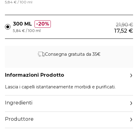
5,84 € / 100 ml
300 ML
20%
21,90 €
17,52 €
5,84 € / 100 ml
Consegna gratuita da 35€
Informazioni Prodotto
Lascia i capelli istantaneamente morbidi e purificati.
Ingredienti
Produttore
Email
servizioconsumatorilp.corpit@loreal.com