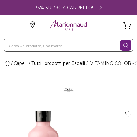
-33% SU 79€ A CARRELLO!
Capelli
Tutti i prodotti per Capelli
VITAMINO COLOR - Sh