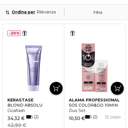
Ordina per
Rilevanza
Filtra
20%
KERASTASE
ALAMA PROFESSIONAL
BLOND ABSOLU
SOS COLOR&GO 10MIN
Cicaflash
Duo Set
5
5
2
2
12 colori
34,32 €
10,50 €
42,90 €