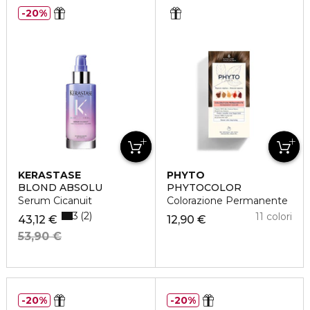
20%
KERASTASE
PHYTO
BLOND ABSOLU
PHYTOCOLOR
Serum Cicanuit
Colorazione Permanente
3
2
11 colori
43,12 €
12,90 €
53,90 €
20%
20%