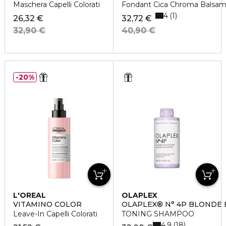
Maschera Capelli Colorati
Fondant Cica Chroma Balsamo
4
1
26,32 €
32,72 €
32,90 €
40,90 €
20%
L'OREAL
OLAPLEX
PROFESSIONNEL
VITAMINO COLOR
OLAPLEX® N° 4P BLONDE
Leave-In Capelli Colorati
TONING SHAMPOO
4.9
18