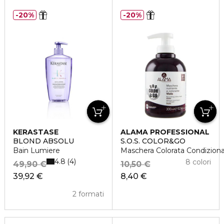
20%
20%
KERASTASE
ALAMA PROFESSIONAL
BLOND ABSOLU
S.O.S. COLOR&GO
Bain Lumiere
Maschera Colorata Condizion
4.8
4
8 colori
49,90 €
10,50 €
39,92 €
8,40 €
2 formati