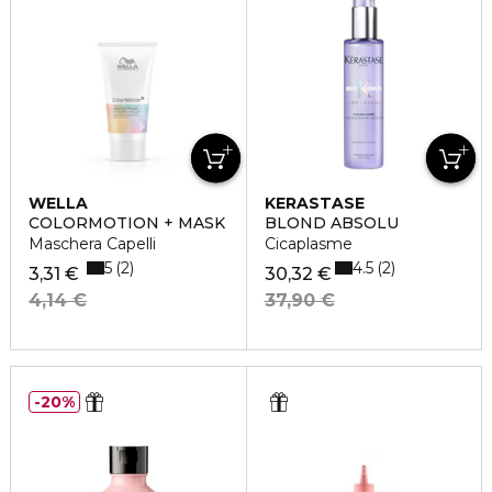
WELLA
KERASTASE
COLORMOTION + MASK
BLOND ABSOLU
Maschera Capelli
Cicaplasme
5
4.5
2
2
3,31 €
30,32 €
4,14 €
37,90 €
20%