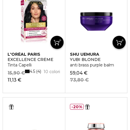
L'ORÉAL PARIS
SHU UEMURA
EXCELLENCE CRÈME
YUBI BLONDE
Tinta Capelli
anti brass purple balm
4.5
4
10 colori
15,90 €
59,04 €
11,13 €
73,80 €
20%