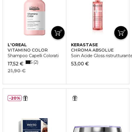
L'OREAL
KERASTASE
PROFESSIONNEL
VITAMINO COLOR
CHROMA ABSOLUE
Shampoo Capelli Colorati
Soin Acide Gloss ristrutturant
5
2
17,52 €
53,00 €
21,90 €
20%