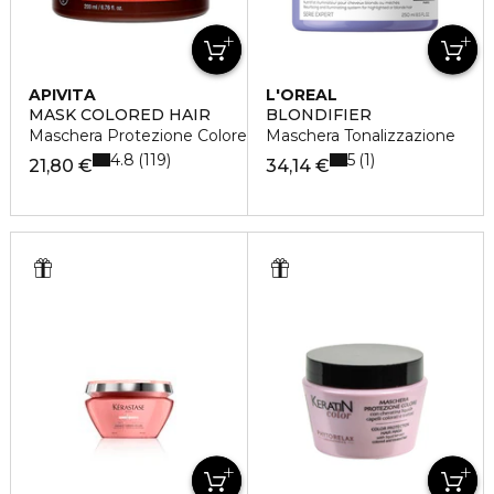
APIVITA
L'OREAL
PROFESSIONNEL
MASK COLORED HAIR
BLONDIFIER
Maschera Protezione Colore
Maschera Tonalizzazione
4.8
5
119
1
21,80 €
34,14 €