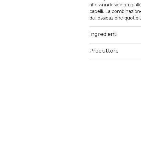
riflessi indesiderati gia
capelli. La combinazione
dall'ossidazione quotidi
fibra capillare. Può ess
necessario, così da mant
Ingredienti
Produttore
Email
servizioconsumatoriker