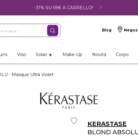
-31% SU 59€ A CARRELLO!
Blog
Negoz
umi
Viso
Solari ☀️
Make-Up
Novità
Corpo
 - Masque Ultra Violet
KERASTASE
BLOND ABSOL