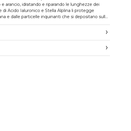
llo e arancio, idratando e riparando le lunghezze dei
 di Acido Ialuronico e Stella Alplina li protegge
ana e dalle particelle inquinanti che si depositano sulla
ere utilizzata una volta a settimana, o quando
enere i capelli biondi luminosi e morbidi.
astase.corpit@loreal.com