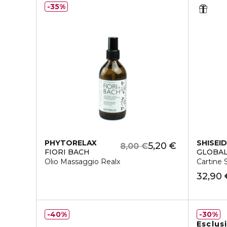
35%
PHYTORELAX
SHISEI
5,20 €
8,00 €
FIORI BACH
GLOBAL
Olio Massaggio Realx
Cartine 
32,90 
40%
30%
Esclus