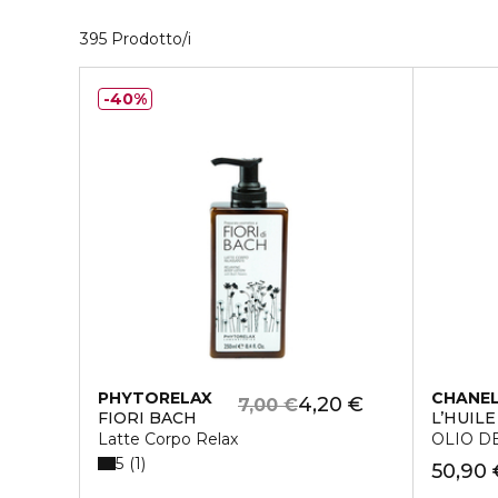
40 Prodotti visualizzati
395 Prodotto/i
40%
PHYTORELAX
CHANE
4,20 €
7,00 €
FIORI BACH
L’HUILE
Latte Corpo Relax
OLIO D
5
1
50,90 