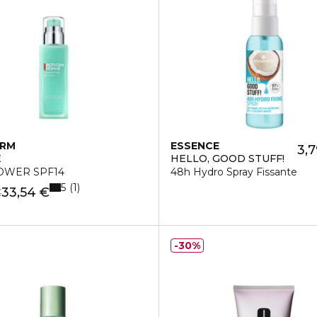
ERM
ESSENCE
3,7
E
HELLO, GOOD STUFF!
OWER SPF14
48h Hydro Spray Fissante
5
1
33,54 €
€
30%