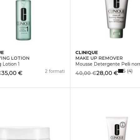
UE
CLINIQUE
YING LOTION
MAKE UP REMOVER
g Lotion 1
Mousse Detergente Pelli norm
5
4
2 formati
35,00 €
28,00 €
€
40,00 €