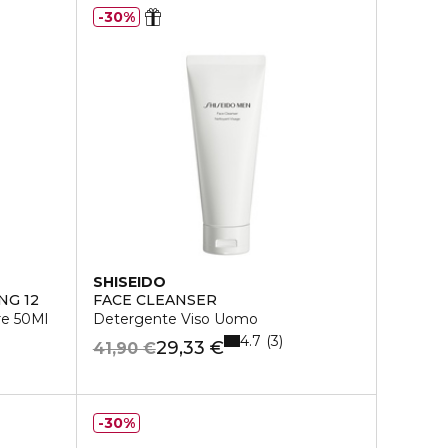
30%
SHISEIDO
NG 12
FACE CLEANSER
re 50Ml
Detergente Viso Uomo
4.7
3
29,33 €
41,90 €
30%