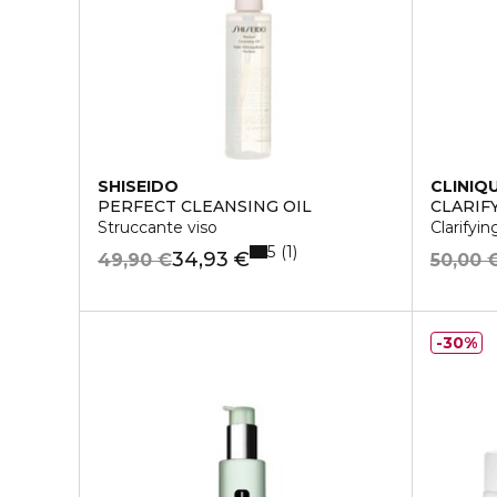
SHISEIDO
CLINIQ
PERFECT CLEANSING OIL
CLARIF
Struccante viso
Clarifyin
5
1
34,93 €
49,90 €
50,00 
30%