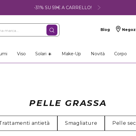
-31% SU 59€ A CARRELLO!
Blog
Negoz
umi
Viso
Solari ☀️
Make-Up
Novità
Corpo
PELLE GRASSA
Trattamenti antietà
Smagliature
Pelle se