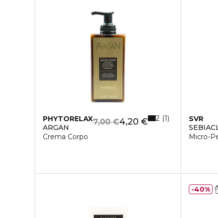
2
1
PHYTORELAX
SVR
4,20 €
7,00 €
ARGAN
SEBIAC
Crema Corpo
Micro-P
40%