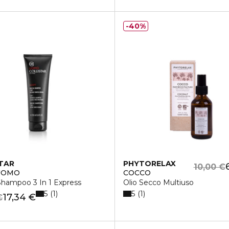
40%
TAR
PHYTORELAX
10,00 €
UOMO
COCCO
Shampoo 3 In 1 Express
Olio Secco Multiuso
5
5
1
1
17,34 €
€