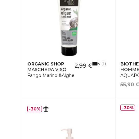
5
1
ORGANIC SHOP
BIOTH
2,99 €
MASCHERA VISO
HOMM
Fango Marino &Alghe
AQUAP
55,90 
30%
30%