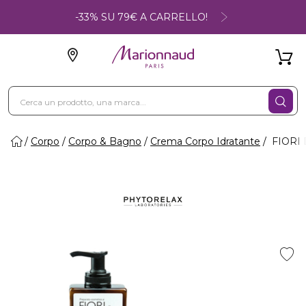
-33% SU 79€ A CARRELLO!
Corpo
Corpo & Bagno
Crema Corpo Idratante
FIORI D