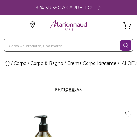
-31% SU 59€ A CARRELLO!
Corpo
Corpo & Bagno
Crema Corpo Idratante
ALOEVE