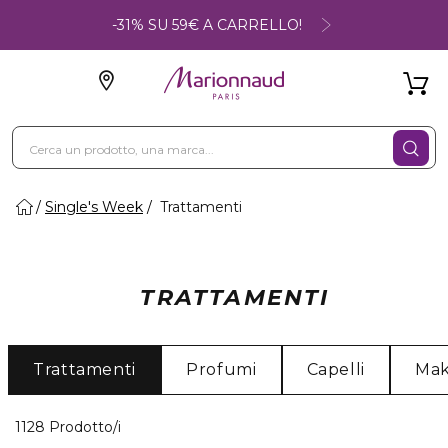
-31% SU 59€ A CARRELLO!
Single's Week
Trattamenti
TRATTAMENTI
Trattamenti
Profumi
Capelli
Ma
40 Prodotti visualizzati
1128 Prodotto/i