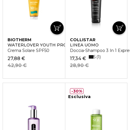
BIOTHERM
COLLISTAR
WATERLOVER YOUTH PROTECTION
LINEA UOMO
Crema Solare SPF50
Doccia-Shampoo 3 In 1 Expre
5
1
27,88 €
17,34 €
42,90 €
28,90 €
30%
Esclusiva