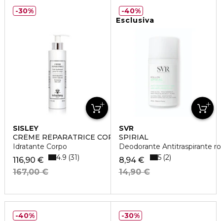
30%
40%
Esclusiva
SISLEY
SVR
CRÈME RÉPARATRICE CORPS
SPIRIAL
Idratante Corpo
Deodorante Antitraspirante ro
4.9
5
31
2
116,90 €
8,94 €
167,00 €
14,90 €
40%
30%