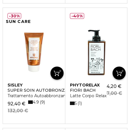
30%
40%
SUN CARE
SISLEY
PHYTORELAX
4,20 €
SUPER SOIN AUTOBRONZANT HYDRATANT CORPS
FIORI BACH
7,00 €
Trattamento Autoabbronzante Idratante Corpo
Latte Corpo Relax
4.9
9
5
1
92,40 €
132,00 €