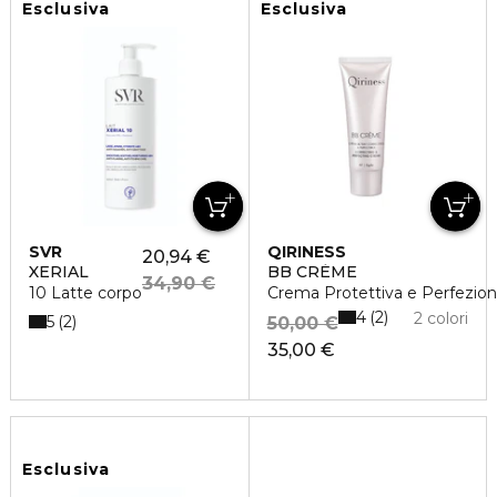
Esclusiva
Esclusiva
SVR
QIRINESS
20,94 €
XERIAL
BB CRÈME
34,90 €
10 Latte corpo
Crema Protettiva e Perfezio
4
2
2 colori
5
2
50,00 €
35,00 €
Esclusiva