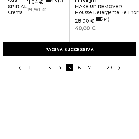
4.5
2
SVR
CLINIQUE
11,94 €
SPIRIAL
MAKE UP REMOVER
19,90 €
Crema
Mousse Detergente Pelli norm
5
4
28,00 €
40,00 €
PAGINA SUCCESSIVA
1
···
3
4
5
6
7
···
29