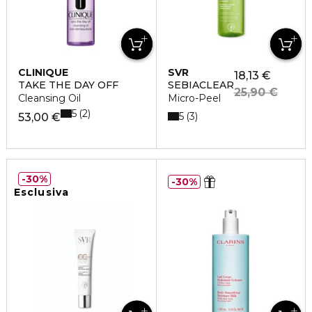
CLINIQUE
SVR
18,13 €
TAKE THE DAY OFF
SEBIACLEAR
25,90 €
Cleansing Oil
Micro-Peel
5
2
5
3
53,00 €
30%
30%
Esclusiva