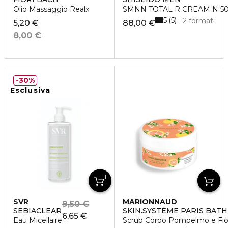
Olio Massaggio Realx
SMNN TOTAL R CREAM N 5
5
5
2 formati
5,20 €
88,00 €
8,00 €
30%
Esclusiva
SVR
MARIONNAUD
9,50 €
SEBIACLEAR
SKIN.SYSTÈME PARIS BATH
6,65 €
Eau Micellaire
Scrub Corpo Pompelmo e Fior