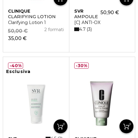
CLINIQUE
SVR
50,90 €
CLARIFYING LOTION
AMPOULE
Clarifying Lotion 1
[C] ANTI-OX
4.7
3
2 formati
50,00 €
35,00 €
40%
30%
Esclusiva