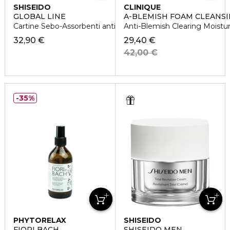
SHISEIDO
CLINIQUE
GLOBAL LINE
A-BLEMISH FOAM CLEANSI
Cartine Sebo-Assorbenti anti-lucidità
Anti-Blemish Clearing Moistu
32,90 €
29,40 €
42,00 €
35%
PHYTORELAX
SHISEIDO
FIORI BACH
SHISEIDO MEN