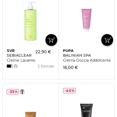
SVR
PUPA
22,90 €
SEBIACLEAR
BALINIAN SPA
Creme Lavante
Crema Doccia Addolcente
5
1
2 formati
16,00 €
40%
35%