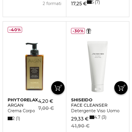
5
7
2 formati
17,25 €
40%
30%
PHYTORELAX
SHISEIDO
4,20 €
ARGAN
FACE CLEANSER
7,00 €
Crema Corpo
Detergente Viso Uomo
4.7
3
2
1
29,33 €
41,90 €