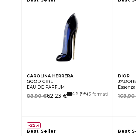
Best Seller
Best S
CAROLINA HERRERA
DIOR
GOOD GIRL
J'ADOR
EAU DE PARFUM
Essenza
4.6
98
3 formati
62,23 €
88,90 €
169,90
25%
Best Seller
Best S