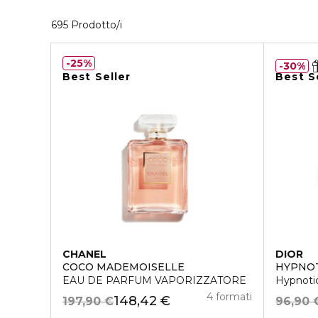
40 Prodotti visualizzati
695 Prodotto/i
25%
30%
Best Seller
Best S
CHANEL
DIOR
COCO MADEMOISELLE
HYPNOT
EAU DE PARFUM VAPORIZZATORE
Hypnotic
4 formati
148,42 €
197,90 €
96,90 