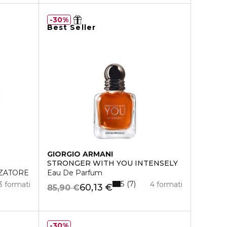
30%
Best Seller
GIORGIO ARMANI
STRONGER WITH YOU INTENSELY
ZZATORE
Eau De Parfum
5
7
3 formati
4 formati
60,13 €
85,90 €
30%