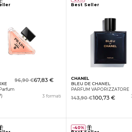
eller
Best Seller
CHANEL
67,83 €
96,90 €
OXE
BLEU DE CHANEL
Parfum
PARFUM VAPORIZZATORE
7
3 formati
100,73 €
143,90 €
40%