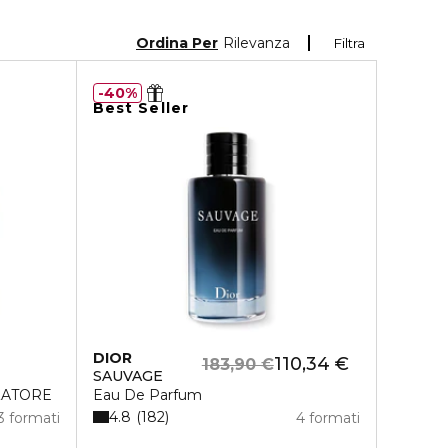
Ordina Per
Rilevanza
Filtra
40%
Best Seller
DIOR
110,34 €
183,90 €
SAUVAGE
ZATORE
Eau De Parfum
4.8
182
3 formati
4 formati