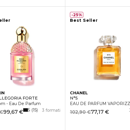
25%
eller
Best Seller
IN
CHANEL
LLEGORIA FORTE
N°5
oom - Eau De Parfum
EAU DE PARFUM VAPORIZ
5
15
3 formati
99,67 €
77,17 €
 €
102,90 €