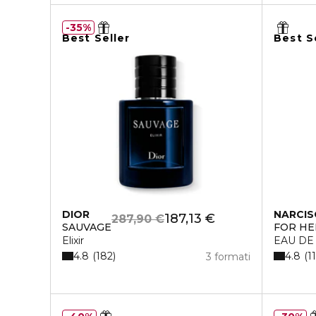
35%
Best Seller
Best S
DIOR
NARCIS
187,13 €
287,90 €
SAUVAGE
FOR HE
Elixir
EAU DE
4.8
4.8
182
1
3 formati