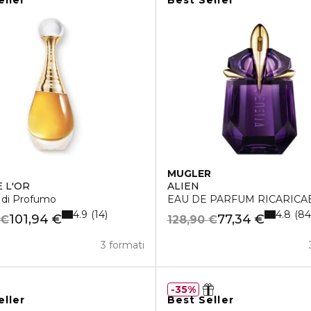
eller
Best Seller
MUGLER
E L'OR
ALIEN
 di Profumo
EAU DE PARFUM RICARICA
4.9
4.8
14
84
101,94 €
77,34 €
 €
128,90 €
3 formati
35%
eller
Best Seller