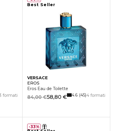
Best Seller
VERSACE
EROS
Eros Eau de Toilette
4.6
45
3 formati
4 formati
58,80 €
84,00 €
33%