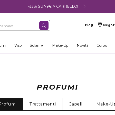
-33% SU 79€ A CARRELLO!
Blog
Negoz
umi
Viso
Solari ☀️
Make-Up
Novità
Corpo
PROFUMI
Profumi
Trattamenti
Capelli
Make-U