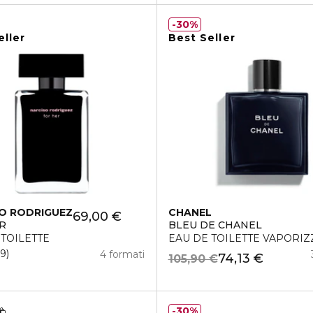
30%
eller
Best Seller
O RODRIGUEZ
CHANEL
69,00 €
R
BLEU DE CHANEL
 TOILETTE
EAU DE TOILETTE VAPORI
19
4 formati
74,13 €
105,90 €
30%