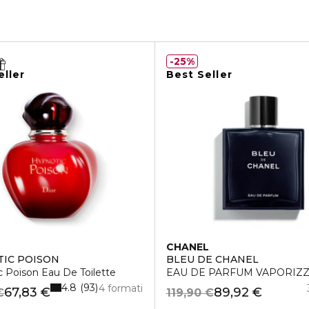
25%
eller
Best Seller
CHANEL
IC POISON
BLEU DE CHANEL
 Poison Eau De Toilette
EAU DE PARFUM VAPORIZ
4.8
93
4 formati
67,83 €
89,92 €
€
119,90 €