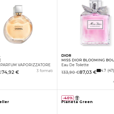
L
DIOR
E
MISS DIOR BLOOMING BO
 PARFUM VAPORIZZATORE
Eau De Toilette
4.7
47
3 formati
74,92 €
87,03 €
€
133,90 €
40%
eller
Pianeta Green