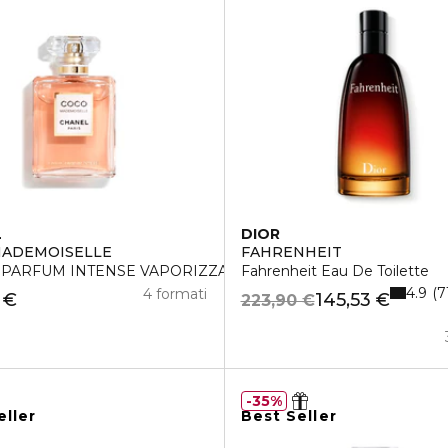
L
DIOR
MADEMOISELLE
FAHRENHEIT
 PARFUM INTENSE VAPORIZZATORE
Fahrenheit Eau De Toilette
4.9
7
4 formati
 €
145,53 €
223,90 €
35%
eller
Best Seller