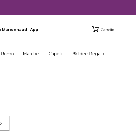
i Marionnaud
App
Carrello
Uomo
Marche
Capelli
🎁 Idee Regalo
p