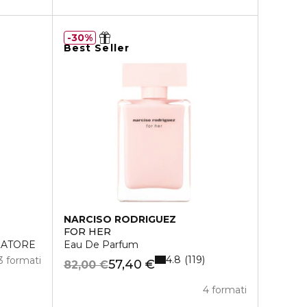
30%
Best Seller
NARCISO RODRIGUEZ
FOR HER
ZATORE
Eau De Parfum
4.8
119
3 formati
57,40 €
82,00 €
4 formati