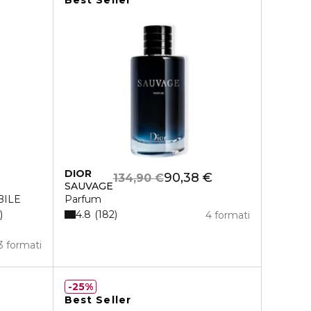
Best Seller
DIOR
90,38 €
134,90 €
SAUVAGE
BILE
Parfum
4.8
182
4 formati
3 formati
25%
Best Seller