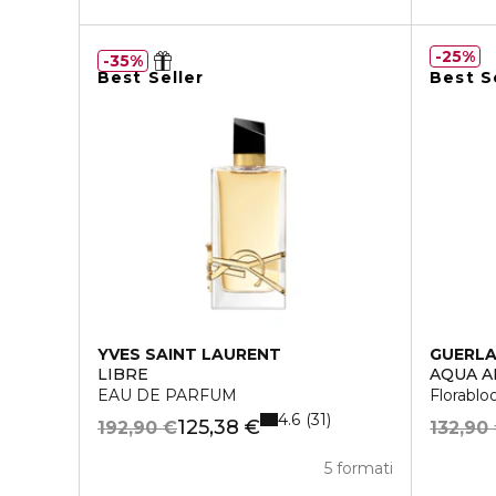
25%
35%
Best Seller
Best S
YVES SAINT LAURENT
GUERLA
LIBRE
AQUA A
EAU DE PARFUM
Florabl
4.6
31
125,38 €
192,90 €
132,90
5 formati