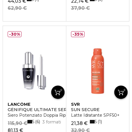
44,03 €
22,74 €
62,90 €
37,90 €
30%
35%
LANCÔME
SVR
GÉNIFIQUE ULTIMATE SERUM
SUN SECURE
Siero Potenziato Doppia Riparazione
Latte Idratante SPF50+
5
5
6
1
3 formati
115,90 €
21,38 €
81,13 €
32,90 €