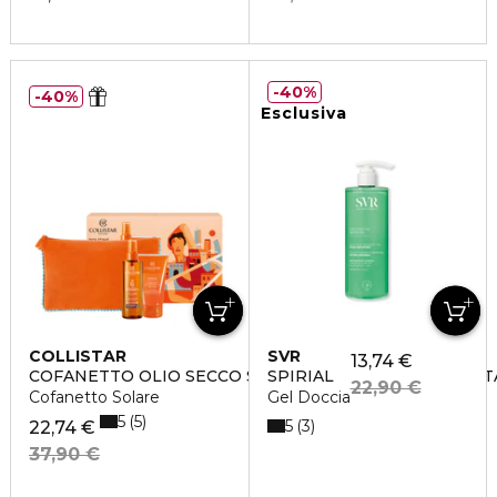
40%
40%
Esclusiva
COLLISTAR
SVR
13,74 €
COFANETTO OLIO SECCO SUPERABBRONZANTE IDRATA
SPIRIAL
22,90 €
Cofanetto Solare
Gel Doccia
5
5
5
3
22,74 €
37,90 €