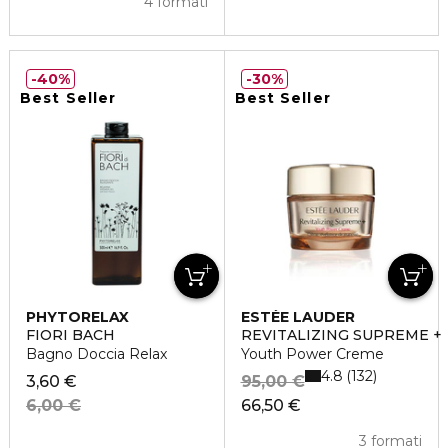
4 formati
40%
30%
Best Seller
Best Seller
PHYTORELAX
ESTÉE LAUDER
FIORI BACH
REVITALIZING SUPREME +
Bagno Doccia Relax
Youth Power Creme
4.8
132
3,60 €
95,00 €
6,00 €
66,50 €
3 formati