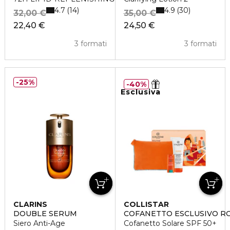
4.7
4.9
14
30
32,00 €
35,00 €
22,40 €
24,50 €
3 formati
3 formati
25%
40%
Esclusiva
CLARINS
COLLISTAR
DOUBLE SERUM
COFANETTO ESCLUSIVO R
Siero Anti-Age
Cofanetto Solare SPF 50+