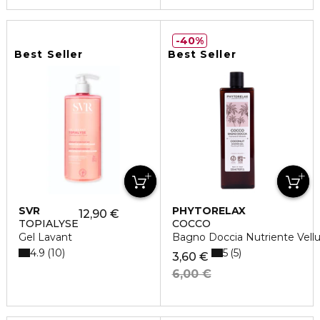
40%
Best Seller
Best Seller
SVR
PHYTORELAX
12,90 €
TOPIALYSE
COCCO
Gel Lavant
Bagno Doccia Nutriente Vell
4.9
5
10
5
3,60 €
6,00 €