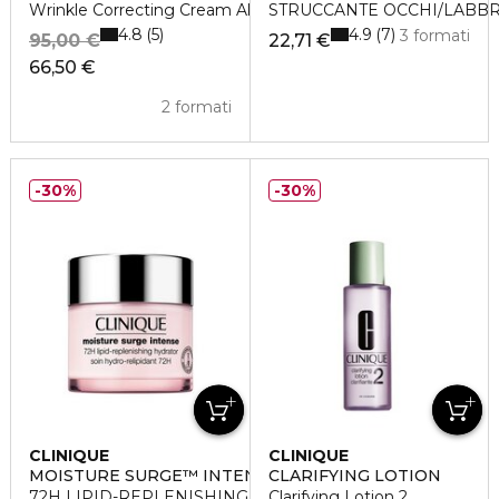
Wrinkle Correcting Cream All Skin Types
STRUCCANTE OCCHI/LABBR
4.8
4.9
5
7
3 formati
95,00 €
22,71 €
66,50 €
2 formati
30%
30%
CLINIQUE
CLINIQUE
MOISTURE SURGE™ INTENSE
CLARIFYING LOTION
72H LIPID-REPLENISHING HYDRATOR
Clarifying Lotion 2