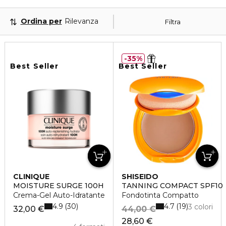
Ordina per
Rilevanza
Filtra
35%
Best Seller
Best Seller
CLINIQUE
SHISEIDO
MOISTURE SURGE 100H
TANNING COMPACT SPF10
Crema-Gel Auto-Idratante
Fondotinta Compatto
4.9
4.7
30
19
3 colori
32,00 €
44,00 €
28,60 €