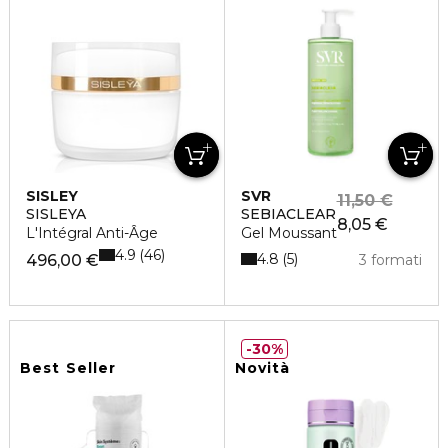
SISLEY
SVR
11,50 €
SISLEYA
SEBIACLEAR
8,05 €
L'Intégral Anti-Âge
Gel Moussant
4.9
46
4.8
5
496,00 €
3 formati
30%
Best Seller
Novità