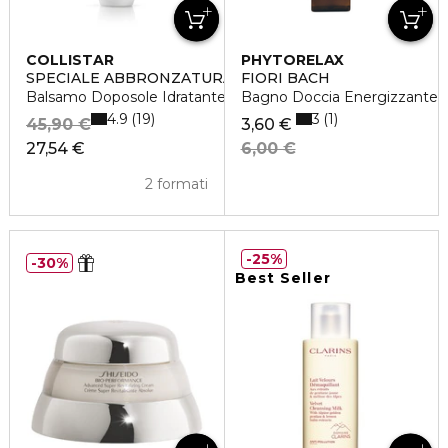
COLLISTAR
PHYTORELAX
SPECIALE ABBRONZATURA PERFETTA
FIORI BACH
Balsamo Doposole Idratante Restitutivo
Bagno Doccia Energizzante
4.9
3
19
1
45,90 €
3,60 €
27,54 €
6,00 €
2 formati
25%
30%
Best Seller