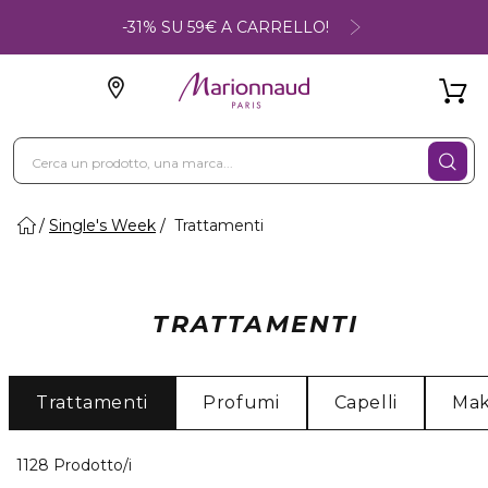
-31% SU 59€ A CARRELLO!
Single's Week
Trattamenti
TRATTAMENTI
Trattamenti
Profumi
Capelli
Ma
40 Prodotti visualizzati
1128 Prodotto/i