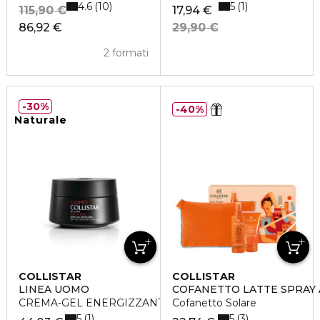
4.6
5
10
1
115,90 €
17,94 €
86,92 €
29,90 €
2 formati
30%
40%
Naturale
COLLISTAR
COLLISTAR
LINEA UOMO
COFANETTO LATTE SPRAY
CREMA-GEL ENERGIZZANTE ANTI-ETA'
Cofanetto Solare
5
5
1
3