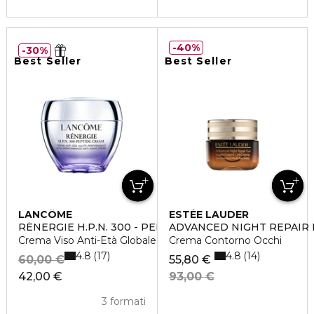
40%
30%
Best Seller
Best Seller
LANCÔME
ESTÉE LAUDER
RÉNERGIE H.P.N. 300 - PEPTIDE CREAM
ADVANCED NIGHT REPAIR 
Crema Viso Anti-Età Globale Alta Performance
Crema Contorno Occhi
4.8
4.8
17
14
60,00 €
55,80 €
42,00 €
93,00 €
3 formati