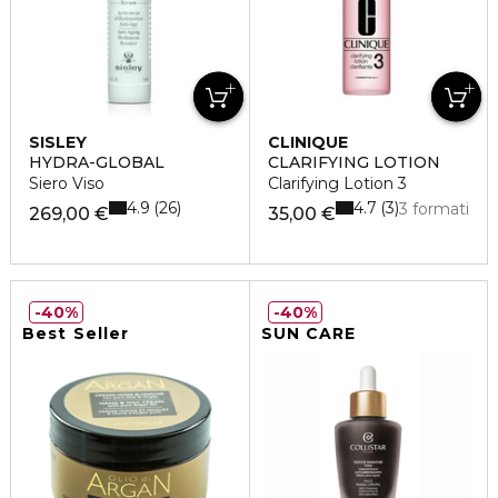
SISLEY
CLINIQUE
HYDRA-GLOBAL
CLARIFYING LOTION
Siero Viso
Clarifying Lotion 3
4.9
4.7
26
3
3 formati
269,00 €
35,00 €
40%
40%
Best Seller
SUN CARE