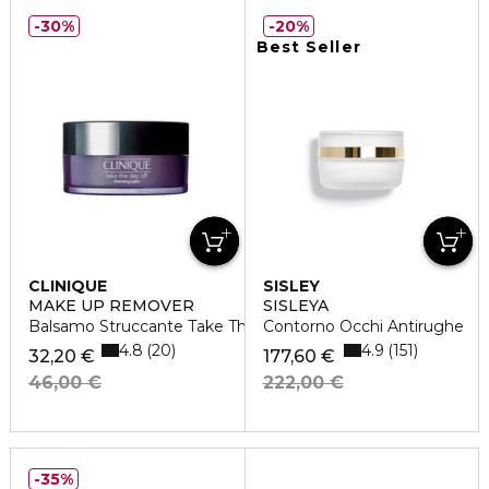
30%
20%
Best Seller
CLINIQUE
SISLEY
MAKE UP REMOVER
SISLEYA
Balsamo Struccante Take The Day Off
Contorno Occhi Antirughe
4.8
4.9
20
151
32,20 €
177,60 €
46,00 €
222,00 €
35%