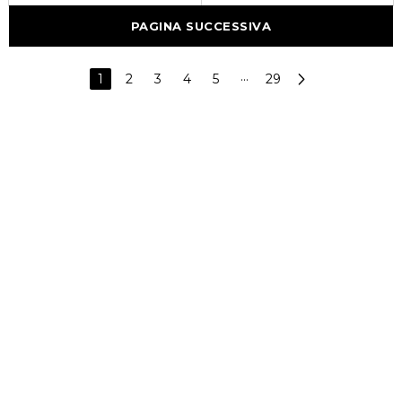
PAGINA SUCCESSIVA
1
2
3
4
5
···
29