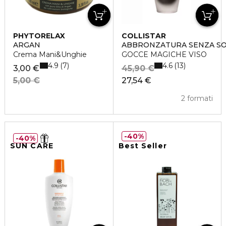
PHYTORELAX
COLLISTAR
ARGAN
ABBRONZATURA SENZA S
Crema Mani&Unghie
GOCCE MAGICHE VISO
4.9
4.6
7
13
3,00 €
45,90 €
5,00 €
27,54 €
2 formati
40%
40%
SUN CARE
Best Seller