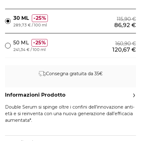
30 ML
25%
115,90 €
86,92 €
289,73 € / 100 ml
50 ML
25%
160,90 €
120,67 €
241,34 € / 100 ml
Consegna gratuita da 35€
Informazioni Prodotto
Double Serum si spinge oltre i confini dell’innovazione anti-
età e si reinventa con una nuova generazione dall’efficacia
aumentata*.
La sua doppia formula unica, composta al 95% da
ingredienti di origine naturale, combina 22 potenti estratti di