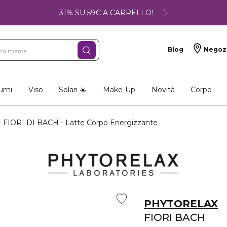
-31% SU 59€ A CARRELLO!
Blog
Negoz
umi
Viso
Solari ☀️
Make-Up
Novità
Corpo
FIORI DI BACH - Latte Corpo Energizzante
PHYTORELAX
FIORI BACH