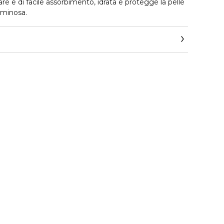
e e di facile assorbimento, idrata e protegge la pelle
uminosa.