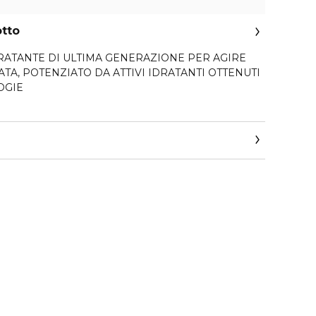
otto
RATANTE DI ULTIMA GENERAZIONE PER AGIRE
DA ATTIVI IDRATANTI OTTENUTI
OGIE
ise acquisita in 30 anni di ricerca nel campo delle
boratori hanno rilevato l'impatto diretto dello stress
debolisce la barriera cutanea, rendendo la pelle più
a Gel, il nostro iconico trattamento idratante, è ora
osa Centifolia di origine naturale e potenziata con acido
o e Bisabololo lenitivo.
fre un'idratazione duratura fino a 72* ore e
ssori dopo 1 settimana**.
donne
e, 150 donne, 1 settimana.