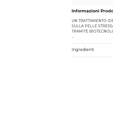
Informazioni Prod
UN TRATTAMENTO ID
SULLA PELLE STRESSATA, POTENZIATO 
TRAMITE BIOTECNOL
Basandosi su una expert
neuroscienze, i nostri la
Ingredienti
sulla pelle: lo stress in
sensibile e disidratata.
La nuova Hydra Zen Crem
infusa con estratti di r
ialuronico biotecnologic
Questa crema gel leggera of
riduzione visibile dei ro
*Test strumentale, 28 
**Test di autovalutazion