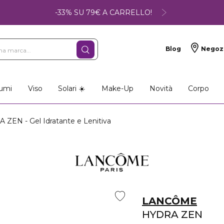
-33% SU 79€ A CARRELLO!
Blog
Negoz
umi
Viso
Solari ☀️
Make-Up
Novità
Corpo
ZEN - Gel Idratante e Lenitiva
LANCÔME
HYDRA ZEN