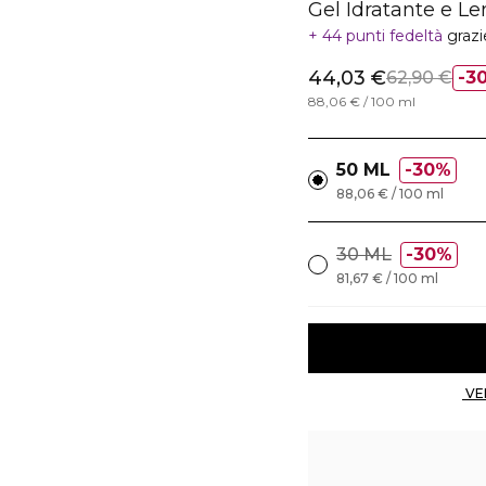
Gel Idratante e Le
44 punti fedeltà
grazi
44,03 €
62,90 €
3
88,06 € / 100 ml
50 ML
30%
88,06 € / 100 ml
30 ML
30%
81,67 € / 100 ml