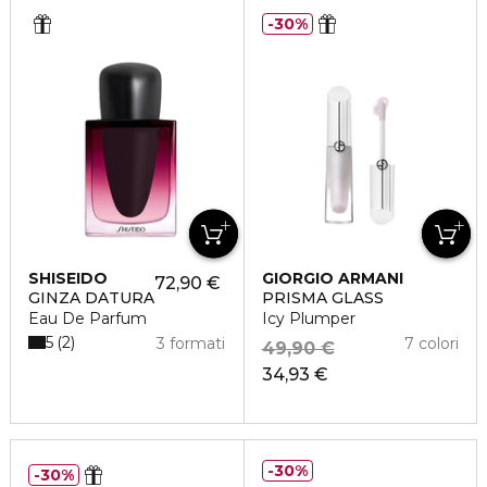
30%
SHISEIDO
GIORGIO ARMANI
72,90 €
GINZA DATURA
PRISMA GLASS
Eau De Parfum
Icy Plumper
5
2
3 formati
7 colori
49,90 €
34,93 €
30%
30%