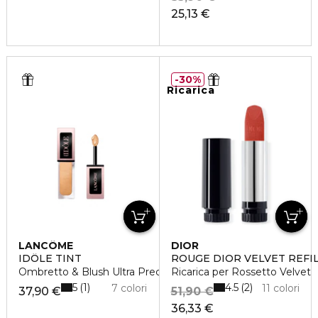
25,13 €
30%
Ricarica
LANCÔME
DIOR
IDÔLE TINT
ROUGE DIOR VELVET REFI
Ombretto & Blush Ultra Preciso
Ricarica per Rossetto Velvet
5
4.5
1
2
7 colori
11 colori
37,90 €
51,90 €
36,33 €