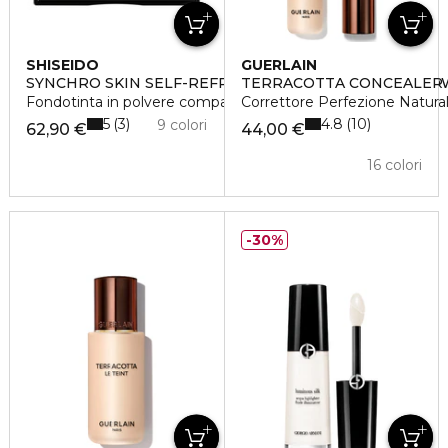
SHISEIDO
GUERLAIN
SYNCHRO SKIN SELF-REFRESHING CUSTOM FINISH P
TERRACOTTA CONCEALER
Fondotinta in polvere compatta
Correttore Perfezione Natural
5
4.8
3
10
9 colori
62,90 €
44,00 €
16 colori
30%