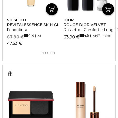
SHISEIDO
DIOR
REVITALESSENCE SKIN GLOW
ROUGE DIOR VELVET
Fondotinta
Rossetto - Comfort e Lunga T
4.8
4.6
13
13
42 colori
67,90 €
63,90 €
47,53 €
14 colori