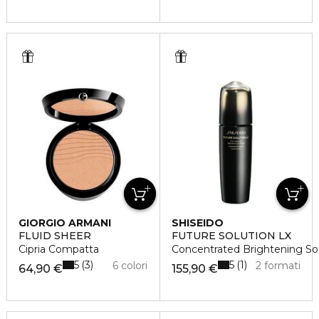
GIORGIO ARMANI
SHISEIDO
FLUID SHEER
FUTURE SOLUTION LX
Cipria Compatta
Concentrated Brightening So
5
5
3
1
6 colori
2 formati
64,90 €
155,90 €