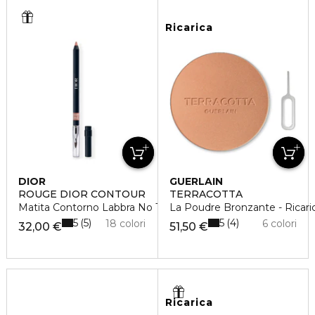
Ricarica
DIOR
GUERLAIN
ROUGE DIOR CONTOUR
TERRACOTTA
Matita Contorno Labbra No Transfer - Lunga Tenuta
La Poudre Bronzante - Ricari
5
5
5
4
18 colori
6 colori
32,00 €
51,50 €
Ricarica