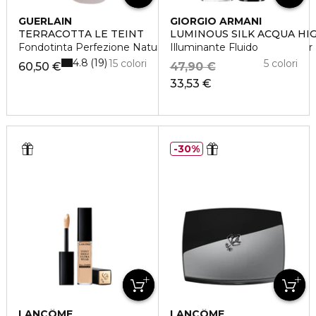
GUERLAIN
GIORGIO ARMANI
TERRACOTTA LE TEINT
LUMINOUS SILK ACQUA HI
Fondotinta Perfezione Naturale Tenuta 24 Ore - No Transfer
Illuminante Fluido
4.8
19
15 colori
5 colori
60,50 €
47,90 €
33,53 €
30%
LANCÔME
LANCÔME