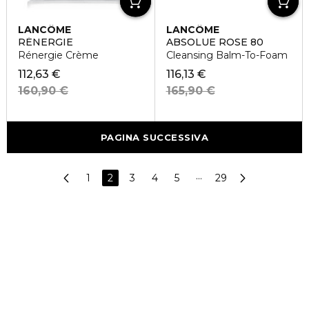
LANCÔME
LANCÔME
RÉNERGIE
ABSOLUE ROSE 80
Rénergie Crème
Cleansing Balm-To-Foam
112,63 €
116,13 €
160,90 €
165,90 €
PAGINA SUCCESSIVA
1
2
3
4
5
···
29