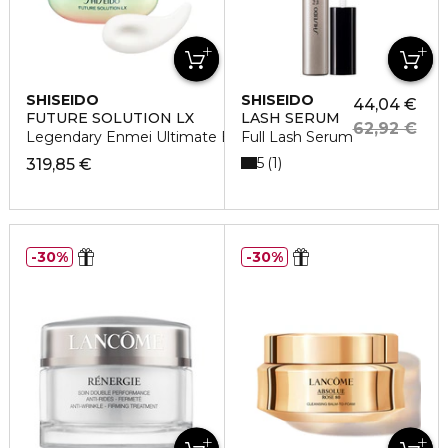
SHISEIDO
SHISEIDO
44,04 €
FUTURE SOLUTION LX
LASH SERUM
62,92 €
Legendary Enmei Ultimate Brilliance Eye Cream
Full Lash Serum
5
1
319,85 €
30%
30%