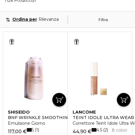
40 Prodotti visualizzati
1126 Prodotto/i
Ordina per
Rilevanza
Filtra
SHISEIDO
LANCÔME
BNF WRINKLE SMOOTHING
TEINT IDOLE ULTRA WEAR
Emulsione Giorno
Correttore Teint Idole Ultra 
5
4.5
1
2
8 colori
117,00 €
44,90 €