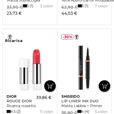
Matita Sopracciglia
Terra Abbronzante Modulabile
5
5
1
1
3 colori
7 colori
33,90 €
62,90 €
23,73 €
44,03 €
30%
Ricarica
DIOR
SHISEIDO
39,86 €
ROUGE DIOR
LIP LINER INK DUO
Ricarica rossetto
Matita Labbra + Primer
4.5
4
2
4
11 colori
5 colori
35,90 €