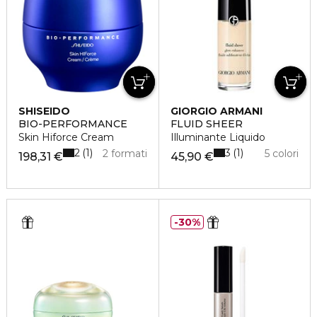
SHISEIDO
GIORGIO ARMANI
BIO-PERFORMANCE
FLUID SHEER
Skin Hiforce Cream
Illuminante Liquido
2
3
1
1
2 formati
5 colori
198,31 €
45,90 €
30%