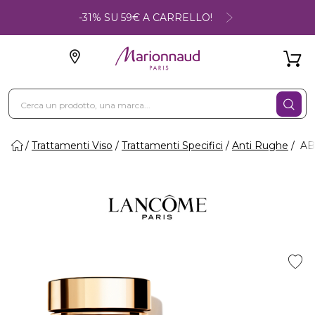
-31% SU 59€ A CARRELLO!
Trattamenti Viso
Trattamenti Specifici
Anti Rughe
AB