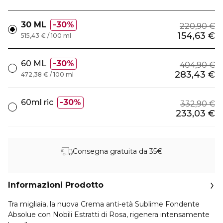
30 ML
30%
220,90 €
154,63 €
515,43 € / 100 ml
60 ML
30%
404,90 €
283,43 €
472,38 € / 100 ml
60ml ric
30%
332,90 €
233,03 €
Consegna gratuita da 35€
Informazioni Prodotto
Tra migliaia, la nuova Crema anti-età Sublime Fondente
Absolue con Nobili Estratti di Rosa, rigenera intensamente