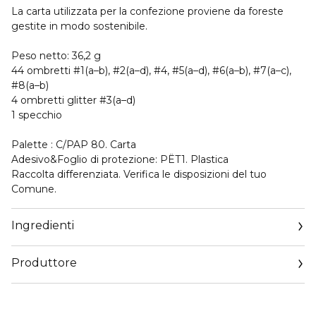
La carta utilizzata per la confezione proviene da foreste
gestite in modo sostenibile.
Peso netto: 36,2 g
44 ombretti #1(a–b), #2(a–d), #4, #5(a–d), #6(a–b), #7(a–c),
#8(a–b)
4 ombretti glitter #3(a–d)
1 specchio
Palette : C/PAP 80. Carta
Adesivo&Foglio di protezione: PËT1. Plastica
Raccolta differenziata. Verifica le disposizioni del tuo
Comune.
Ingredienti
Produttore
Email
marionnaud.com