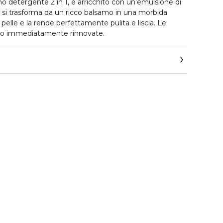
mo detergente 2 in 1, è arricchito con un’emulsione di
to si trasforma da un ricco balsamo in una morbida
elle e la rende perfettamente pulita e liscia. Le
no immediatamente rinnovate.