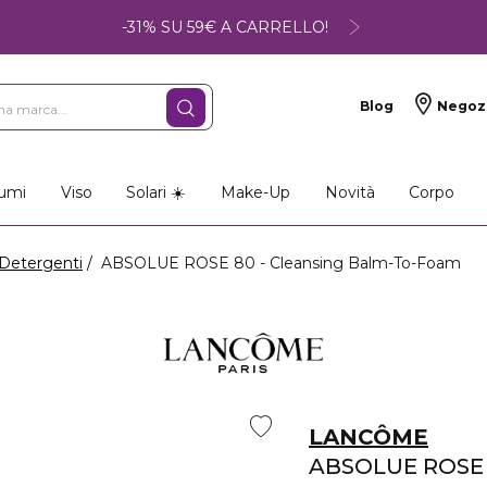
-31% SU 59€ A CARRELLO!
Blog
Negoz
umi
Viso
Solari ☀️
Make-Up
Novità
Corpo
Detergenti
ABSOLUE ROSE 80 - Cleansing Balm-To-Foam
LANCÔME
ABSOLUE ROSE