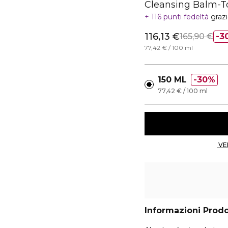
Cleansing Balm-
116 punti fedeltà
graz
116,13 €
165,90 €
3
77,42 € / 100 ml
150 ML
30%
77,42 € / 100 ml
Informazioni Prod