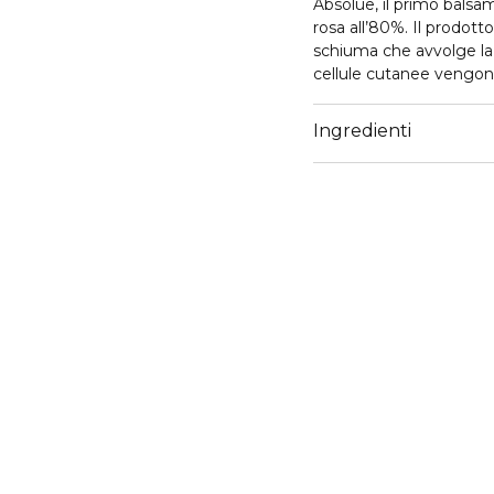
Absolue, il primo balsa
rosa all’80%. Il prodot
schiuma che avvolge la p
cellule cutanee vengo
Ingredienti