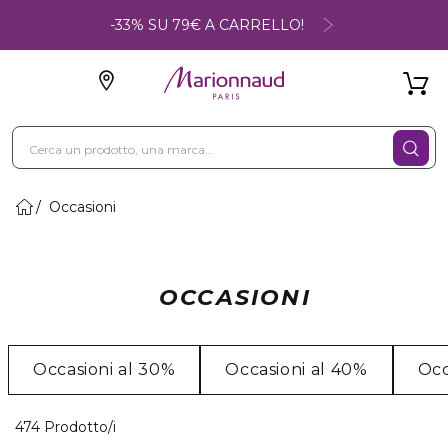
-33% SU 79€ A CARRELLO!
Occasioni
OCCASIONI
Occasioni al 30%
Occasioni al 40%
Occ
40 Prodotti visualizzati
474 Prodotto/i