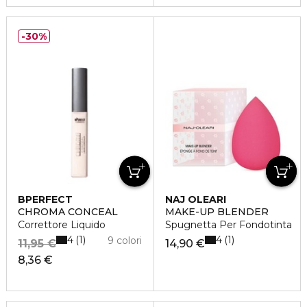
30%
BPERFECT
NAJ OLEARI
CHROMA CONCEAL
MAKE-UP BLENDER
Correttore Liquido
Spugnetta Per Fondotinta
4
4
1
1
9 colori
11,95 €
14,90 €
8,36 €