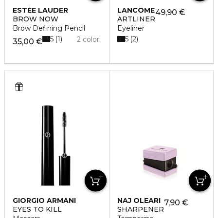
ESTÉE LAUDER
LANCÔME
49,90 €
BROW NOW
ARTLINER
Brow Defining Pencil
Eyeliner
5
5
1
2
2 colori
35,00 €
GIORGIO ARMANI
NAJ OLEARI
7,90 €
EYES TO KILL
SHARPENER