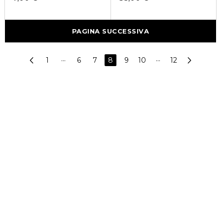
PAGINA SUCCESSIVA
1
···
6
7
8
9
10
···
12