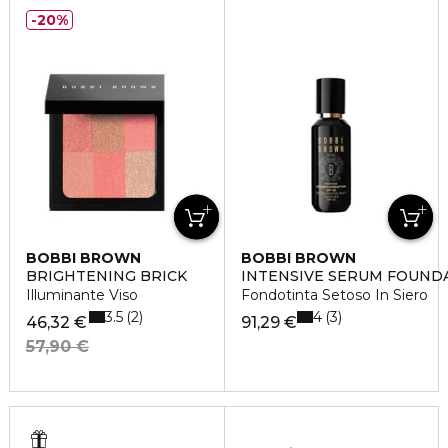
20%
BOBBI BROWN
BOBBI BROWN
BRIGHTENING BRICK
INTENSIVE SERUM FOUND
Illuminante Viso
Fondotinta Setoso In Siero
3.5
4
2
3
46,32 €
91,29 €
57,90 €