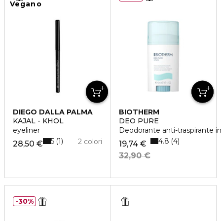
Vegano
DIEGO DALLA PALMA
BIOTHERM
KAJAL - KHOL
DEO PURE
eyeliner
Deodorante anti-traspirante in
5
4.8
1
4
2 colori
28,50 €
19,74 €
32,90 €
30%