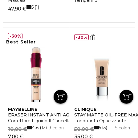
Mascara
Temperino
5
1
47,90 €
30%
30%
Best Seller
MAYBELLINE
CLINIQUE
ERASER INSTANT ANTI AGE
STAY MATTE OIL-FREE MA
Correttore Liquido Il Cancella Età
Fondotinta Opacizzante
4.8
5
12
3
9 colori
5 colori
10,00 €
50,00 €
7,00 €
35,00 €