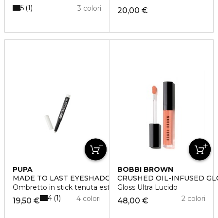
5
1
3 colori
20,00 €
PUPA
BOBBI BROWN
MADE TO LAST EYESHADOW
CRUSHED OIL-INFUSED GL
Ombretto in stick tenuta estrema
Gloss Ultra Lucido
4
1
4 colori
2 colori
19,50 €
48,00 €